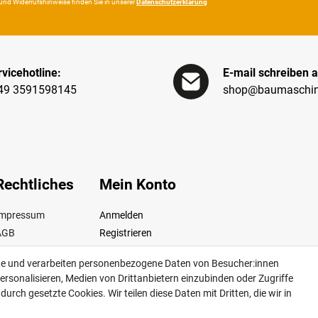
und Wider­rufshin­weise finden Sie in unserer
Daten­schutz­erklärung
vicehotline:
E-mail schreiben a
49 3591598145
shop@baumaschin
Rechtliches
Mein Konto
Impressum
Anmelden
AGB
Registrieren
iderrufsrecht
te und verarbeiten personenbezogene Daten von Besucher:innen
Datenschutz
ersonalisieren, Medien von Drittanbietern einzubinden oder Zugriffe
ertrag widerrufen
urch gesetzte Cookies. Wir teilen diese Daten mit Dritten, die wir in