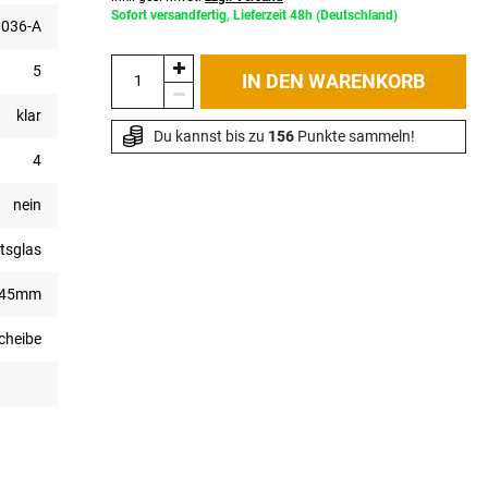
Sofort versandfertig, Lieferzeit 48h (Deutschland)
036-A
5
IN DEN WARENKORB
klar
Du kannst bis zu 
156
 Punkte sammeln!
4
nein
tsglas
945mm
cheibe