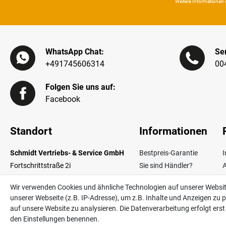
Weitere Infor­mationen 
WhatsApp Chat:
Ser
+491745606314
00
Folgen Sie uns auf:
Facebook
Standort
Informationen
Schmidt Vertriebs- & Service GmbH
Bestpreis-Garantie
Fortschrittstraße 2i
Sie sind Händler?
02692 Obergurig OT Singwitz
Zahlungsarten
W
Wir verwenden Cookies und ähnliche Technologien auf unserer Websi
Germany
Lieferinformationen
unserer Webseite (z.B. IP-Adresse), um z.B. Inhalte und Anzeigen zu p
Über uns
V
auf unsere Website zu analysieren. Die Datenverarbeitung erfolgt erst d
Kontakt
den Einstellungen benennen.