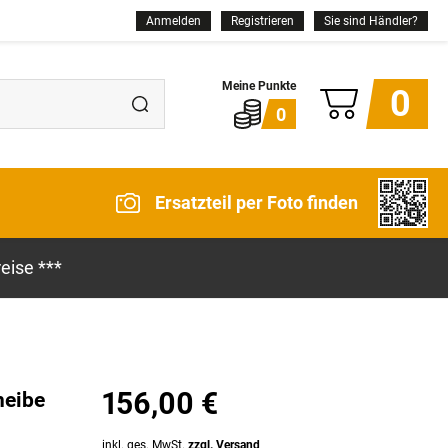
Anmelden
Registrieren
Sie sind Händler?
0
0
Ersatzteil per Foto finden
eise ***
156,00 €
heibe
inkl. ges. MwSt.
zzgl. Versand