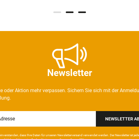
Newsletter
e oder Aktion mehr verpassen. Sichern Sie sich mit der Anmeld
llung.
NEWSLETTER A
in­ver­standen, dass Ihre Da­ten für unseren News­letter­versand ver­wen­det werden. Der News­letter ist jeder­z