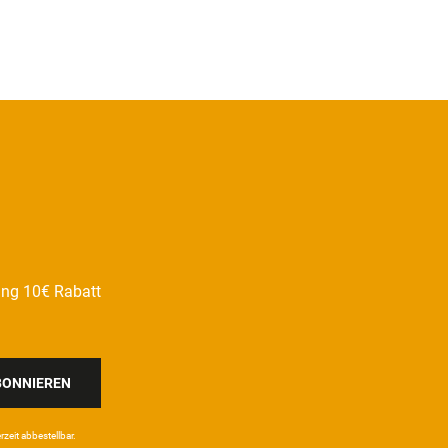
ung 10€ Rabatt
BONNIEREN
eit ab­bestel­lbar.