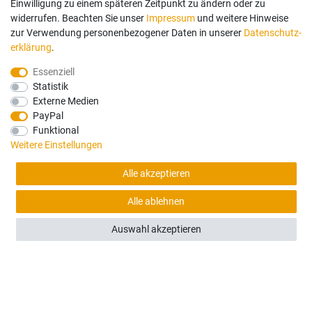
Einwilligung zu einem späteren Zeitpunkt zu ändern oder zu
widerrufen. Beachten Sie unser
Impressum
und weitere Hinweise
(0)
zur Verwendung personenbezogener Daten in unserer
Daten­schutz­
erklärung
.
Volvo EC140E bis EC950E / EC380HR / EC480EHR
(2014 ONWARDS) & EC950F (2020 ONWARDS) -
Essenziell
Türscheibe - Unten
Statistik
Externe Medien
PayPal
125,00 €
Funktional
Weitere Einstellungen
Sofort versandfertig, Lieferzeit 48h (Deutschland)
Alle akzeptieren
Alle ablehnen
Auswahl akzeptieren