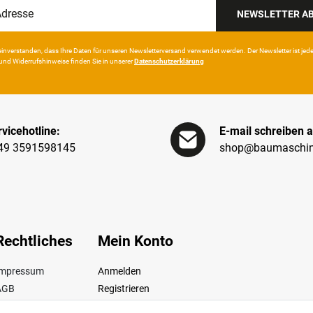
NEWSLETTER A
in­ver­standen, dass Ihre Da­ten für unseren News­letter­versand ver­wen­det werden. Der News­letter ist jeder­z
und Wider­rufshin­weise finden Sie in unserer
Daten­schutz­erklärung
vicehotline:
E-mail schreiben a
49 3591598145
shop@baumaschin
Rechtliches
Mein Konto
Impressum
Anmelden
AGB
Registrieren
iderrufsrecht