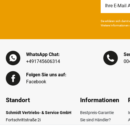
Newsletter
Honig
Sie erklären sich damit e
Weitere Infor­mationen 
WhatsApp Chat:
Ser
+491745606314
00
Folgen Sie uns auf:
Facebook
Standort
Informationen
Schmidt Vertriebs- & Service GmbH
Bestpreis-Garantie
Fortschrittstraße 2i
Sie sind Händler?
02692 Obergurig OT Singwitz
Zahlungsarten
W