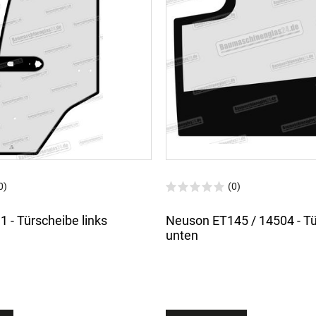
0)
(0)
 - Türscheibe links
Neuson ET145 / 14504 - T
unten