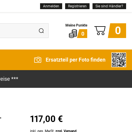
Anmelden
Registrieren
Sie sind Händler?
0
0
Ersatzteil per Foto finden
eise ***
117,00 €
-
inkl. ges. MwSt.
zzgl. Versand