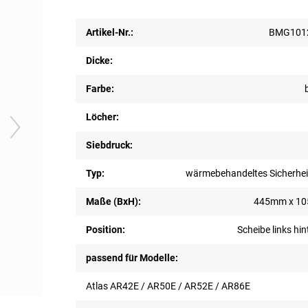
Artikel-Nr.:
BMG1012
Dicke:
Farbe:
Löcher:
Siebdruck:
Typ:
wärmebehandeltes Sicherhei
Maße (BxH):
445mm x 1
Position:
Scheibe links hin
passend für Modelle:
Atlas AR42E / AR50E / AR52E / AR86E