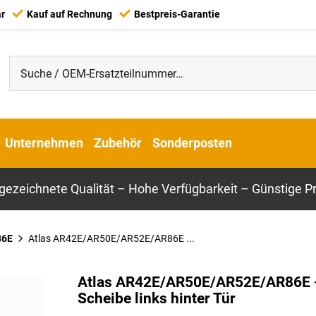
ar
Kauf auf Rechnung
Bestpreis-Garantie
Unternehmen
Zubehör
Sonderposten
gezeichnete Qualität – Hohe Verfügbarkeit – Günstige Pr
86E
Atlas AR42E/AR50E/AR52E/AR86E ...
Atlas AR42E/AR50E/AR52E/AR86E 
Scheibe links hinter Tür