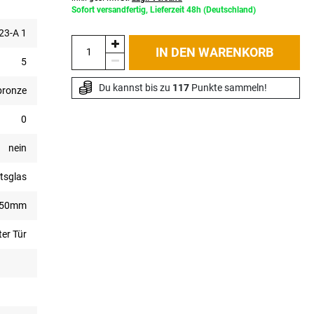
Sofort versandfertig, Lieferzeit 48h (Deutschland)
3-A 1
IN DEN WARENKORB
5
Du kannst bis zu 
117
 Punkte sammeln!
bronze
0
nein
tsglas
050mm
ter Tür