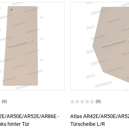
(0)
(0)
42E/AR50E/AR52E/AR86E -
Atlas AR42E/AR50E/AR52
nks hinter Tür
Türscheibe L/R