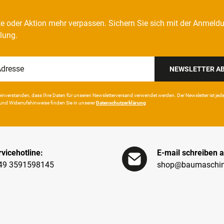
e oder Aktion mehr verpassen. Sichern Sie sich mit der Anmeld
llung.
NEWSLETTER A
in­ver­standen, dass Ihre Da­ten für unseren News­letter­versand ver­wen­det werden. Der News­letter ist jeder­z
und Wider­rufshin­weise finden Sie in unserer
Daten­schutz­erklärung
vicehotline:
E-mail schreiben a
49 3591598145
shop@baumaschin