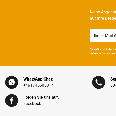
Keine Angebot
auf Ihre Beste
Newsletter
Honig
Sie erklären sich damit e
Weitere Infor­mationen 
WhatsApp Chat:
Ser
+491745606314
00
Folgen Sie uns auf:
Facebook