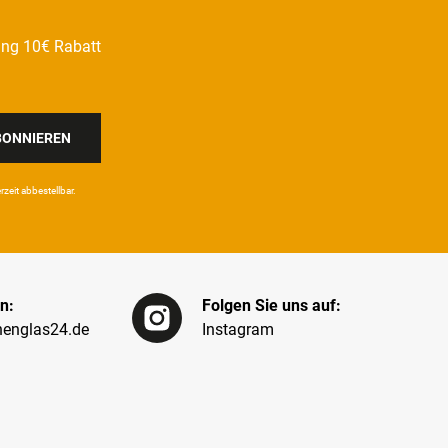
ung 10€ Rabatt
BONNIEREN
eit ab­bestel­lbar.
n:
Folgen Sie uns auf:
englas24.de
Instagram