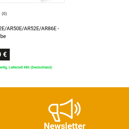
(0)
42E/AR50E/AR52E/AR86E -
ibe
 €
ertig, Lieferzeit 48h (Deutschland)
Newsletter