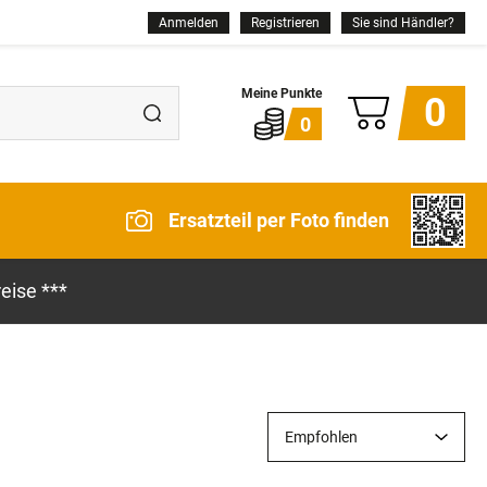
Anmelden
Registrieren
Sie sind Händler?
0
0
Ersatzteil per Foto finden
eise ***