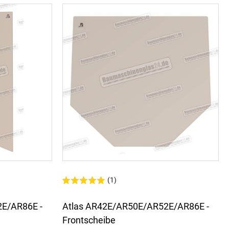
(1)
E/AR86E -
Atlas AR42E/AR50E/AR52E/AR86E -
Frontscheibe