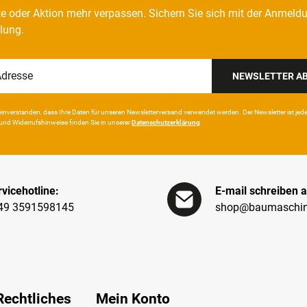
e oder Aktion mehr verpassen. Sichern Sie sich mit der Anmeld
llung.
NEWSLETTER A
in­ver­standen, dass Ihre Da­ten für unseren News­letter­versand ver­wen­det werden. Der News­letter ist jeder­z
und Wider­rufshin­weise finden Sie in unserer
Daten­schutz­erklärung
vicehotline:
E-mail schreiben a
49 3591598145
shop@baumaschin
Rechtliches
Mein Konto