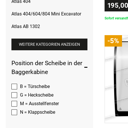
Atlas 404
195,00
Atlas 404/604/804 Mini Excavator
Sofort versandf
Atlas AB 1302
-5%
WEITERE KATEGORIEN ANZEIGEN
Position der Scheibe in der
Baggerkabine
B = Türscheibe
G = Heckscheibe
M = Ausstellfenster
N = Klappscheibe