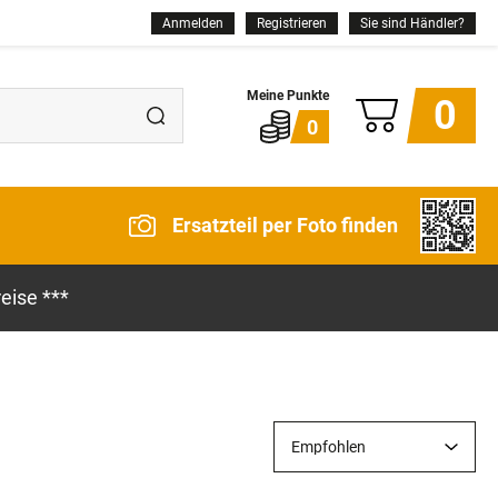
Anmelden
Registrieren
Sie sind Händler?
0
0
Ersatzteil per Foto finden
eise ***