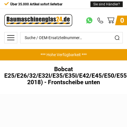
Über 35.000 Artikel sofort lieferbar
Sie sind Händler?
0
*** Hohe Verfügbarkeit ***
*** Günstige Preise ***
Bobcat
E25/E26/32/E32I/E35/E35I/E42/E45/E50/E55
2018) - Frontscheibe unten