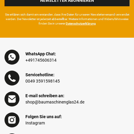
NEWSLETTER ABONNIEREN
Sie erklären sich damit ein­ver­standen, dass Ihre Da­ten für unseren News­letter­versand ver­wen­det
werden. Der News­letter ist jeder­zeit ab­bestel­lbar. Weitere Infor­mationen und Wider­rufshin­weise
finden Sie in unserer
Daten­schutz­erklärung
WhatsApp Chat:
+491745606314
Servicehotline:
0049 3591598145
E-mail schreiben an:
shop@baumaschinenglas24.de
Folgen Sie uns auf:
Instagram