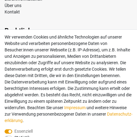
Über uns
Kontakt
Rechtliches
Wir verwenden Cookies und ähnliche Technologien auf unserer
Impressum
Website und verarbeiten personenbezogene Daten von
AGB
Besucher:innen unserer Webseite (z.B. IP-Adresse), um z.B. Inhalte
Widerrufsrecht
und Anzeigen zu personalisieren, Medien von Drittanbietern
Datenschutz
einzubinden oder Zugriffe auf unsere Website zu analysieren. Die
Vertrag widerrufen
Datenverarbeitung erfolgt erst durch gesetzte Cookies. Wir teilen
diese Daten mit Dritten, die wir in den Einstellungen benennen.
Die Datenverarbeitung kann mit Einwilligung oder aufgrund eines
Mein Konto
berechtigten Interesses erfolgen. Die Zustimmung kann erteilt oder
abgelehnt werden. Es besteht das Recht, nicht einzuwilligen und die
Anmelden
Einwilligung zu einem späteren Zeitpunkt zu ändern oder zu
Registrieren
widerrufen. Beachten Sie unser
Impressum
und weitere Hinweise
zur Verwendung personenbezogener Daten in unserer
Daten­schutz­
erklärung
.
Bezahlung und Versand
Essenziell