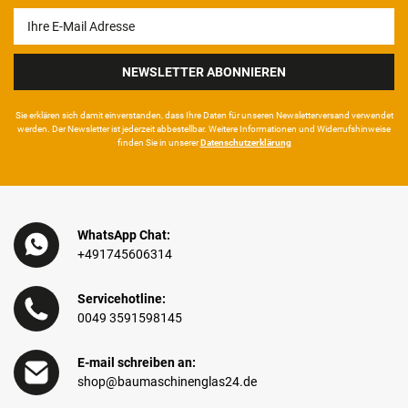
Newsletter
Honig
NEWSLETTER ABONNIEREN
Sie erklären sich damit ein­ver­standen, dass Ihre Da­ten für unseren News­letter­versand ver­wen­det
werden. Der News­letter ist jeder­zeit ab­bestel­lbar. Weitere Infor­mationen und Wider­rufshin­weise
finden Sie in unserer
Daten­schutz­erklärung
WhatsApp Chat:
+491745606314
Servicehotline:
0049 3591598145
E-mail schreiben an:
shop@baumaschinenglas24.de