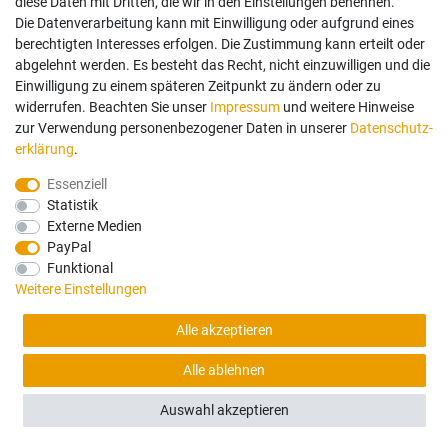
diese Daten mit Dritten, die wir in den Einstellungen benennen.
Die Datenverarbeitung kann mit Einwilligung oder aufgrund eines
berechtigten Interesses erfolgen. Die Zustimmung kann erteilt oder
(0)
abgelehnt werden. Es besteht das Recht, nicht einzuwilligen und die
Einwilligung zu einem späteren Zeitpunkt zu ändern oder zu
Hitachi ZAXIS ZX70LC-3 / ZX75US-3 / ZX80LC-3 /
widerrufen. Beachten Sie unser
Impressum
und weitere Hinweise
ZX85US-3 / ZX135US-3 / ZX225USR-3 EXCAVATOR -
zur Verwendung personenbezogener Daten in unserer
Daten­schutz­
Türscheibe oben vorn fest
erklärung
.
Essenziell
Statistik
104,00 €
Externe Medien
PayPal
Sofort versandfertig, Lieferzeit 48h (Deutschland)
Funktional
Weitere Einstellungen
Alle akzeptieren
Alle ablehnen
FILTER
Auswahl akzeptieren