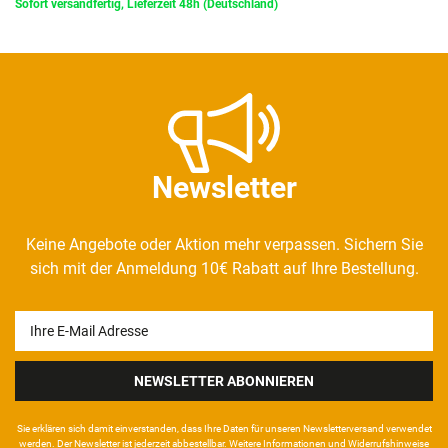
Sofort versandfertig, Lieferzeit 48h (Deutschland)
Newsletter
Keine Angebote oder Aktion mehr verpassen. Sichern Sie
sich mit der Anmeldung 10€ Rabatt auf Ihre Bestellung.
Newsletter
Honig
NEWSLETTER ABONNIEREN
Sie erklären sich damit ein­ver­standen, dass Ihre Da­ten für unseren News­letter­versand ver­wen­det
werden. Der News­letter ist jeder­zeit ab­bestel­lbar. Weitere Infor­mationen und Wider­rufshin­weise