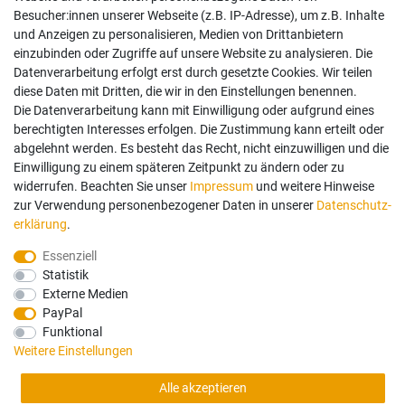
AGB
Besucher:innen unserer Webseite (z.B. IP-Adresse), um z.B. Inhalte
Widerrufsrecht
und Anzeigen zu personalisieren, Medien von Drittanbietern
Datenschutz
einzubinden oder Zugriffe auf unsere Website zu analysieren. Die
Vertrag widerrufen
Datenverarbeitung erfolgt erst durch gesetzte Cookies. Wir teilen
diese Daten mit Dritten, die wir in den Einstellungen benennen.
Die Datenverarbeitung kann mit Einwilligung oder aufgrund eines
Mein Konto
berechtigten Interesses erfolgen. Die Zustimmung kann erteilt oder
abgelehnt werden. Es besteht das Recht, nicht einzuwilligen und die
Anmelden
Einwilligung zu einem späteren Zeitpunkt zu ändern oder zu
Registrieren
widerrufen. Beachten Sie unser
Impressum
und weitere Hinweise
zur Verwendung personenbezogener Daten in unserer
Daten­schutz­
erklärung
.
Bezahlung und Versand
Essenziell
Statistik
Wir bieten Ihnen viele Möglichkeiten einer sicheren Bezahlung.
Externe Medien
PayPal
Funktional
Weitere Einstellungen
Alle Preise in Euro und inkl. der gesetzlichen Mehrwertsteuer ggf. zzgl.
Alle akzeptieren
Versandkosten. Lieferung innerhalb Deutschlands. Änderungen und Irrtümer