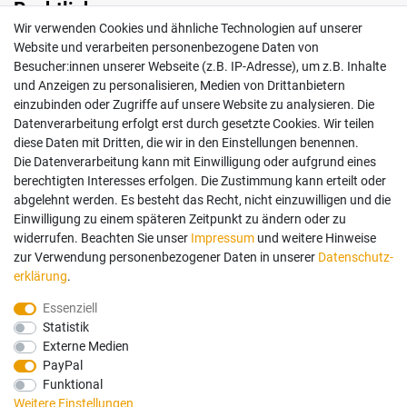
Rechtliches
Wir verwenden Cookies und ähnliche Technologien auf unserer
Impressum
Website und verarbeiten personenbezogene Daten von
AGB
Besucher:innen unserer Webseite (z.B. IP-Adresse), um z.B. Inhalte
Widerrufsrecht
und Anzeigen zu personalisieren, Medien von Drittanbietern
Datenschutz
einzubinden oder Zugriffe auf unsere Website zu analysieren. Die
Vertrag widerrufen
Datenverarbeitung erfolgt erst durch gesetzte Cookies. Wir teilen
diese Daten mit Dritten, die wir in den Einstellungen benennen.
Die Datenverarbeitung kann mit Einwilligung oder aufgrund eines
Mein Konto
berechtigten Interesses erfolgen. Die Zustimmung kann erteilt oder
abgelehnt werden. Es besteht das Recht, nicht einzuwilligen und die
Anmelden
Einwilligung zu einem späteren Zeitpunkt zu ändern oder zu
Registrieren
widerrufen. Beachten Sie unser
Impressum
und weitere Hinweise
zur Verwendung personenbezogener Daten in unserer
Daten­schutz­
erklärung
.
Bezahlung und Versand
Essenziell
Statistik
Wir bieten Ihnen viele Möglichkeiten einer sicheren Bezahlung.
Externe Medien
PayPal
Funktional
Weitere Einstellungen