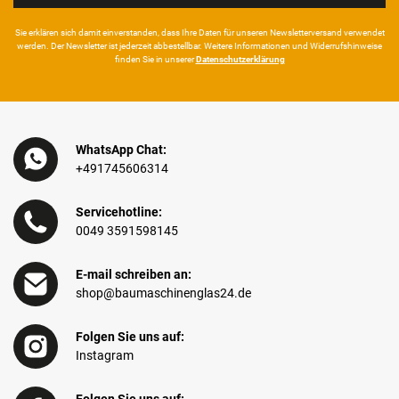
Sie erklären sich damit ein­ver­standen, dass Ihre Da­ten für unseren News­letter­versand ver­wen­det
werden. Der News­letter ist jeder­zeit ab­bestel­lbar. Weitere Infor­mationen und Wider­rufshin­weise
finden Sie in unserer
Daten­schutz­erklärung
WhatsApp Chat:
+491745606314
Servicehotline:
0049 3591598145
E-mail schreiben an:
shop@baumaschinenglas24.de
Folgen Sie uns auf:
Instagram