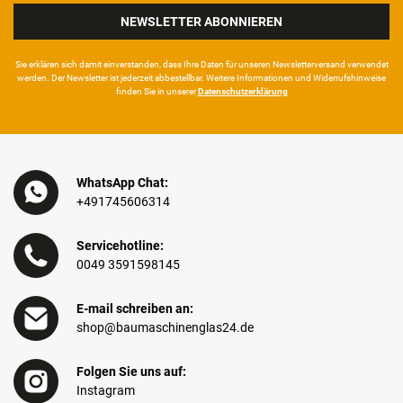
NEWSLETTER ABONNIEREN
Sie erklären sich damit ein­ver­standen, dass Ihre Da­ten für unseren News­letter­versand ver­wen­det
werden. Der News­letter ist jeder­zeit ab­bestel­lbar. Weitere Infor­mationen und Wider­rufshin­weise
finden Sie in unserer
Daten­schutz­erklärung
WhatsApp Chat:
+491745606314
Servicehotline:
0049 3591598145
E-mail schreiben an:
shop@baumaschinenglas24.de
Folgen Sie uns auf:
Instagram