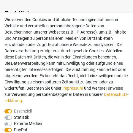
Rechtliches
Wir verwenden Cookies und ähnliche Technologien auf unserer
Impressum
Website und verarbeiten personenbezogene Daten von
AGB
Besucher:innen unserer Webseite (z.B. IP-Adresse), um z.B. Inhalte
Widerrufsrecht
und Anzeigen zu personalisieren, Medien von Drittanbietern
Datenschutz
einzubinden oder Zugriffe auf unsere Website zu analysieren. Die
Vertrag widerrufen
Datenverarbeitung erfolgt erst durch gesetzte Cookies. Wir teilen
diese Daten mit Dritten, die wir in den Einstellungen benennen.
Die Datenverarbeitung kann mit Einwilligung oder aufgrund eines
Mein Konto
berechtigten Interesses erfolgen. Die Zustimmung kann erteilt oder
abgelehnt werden. Es besteht das Recht, nicht einzuwilligen und die
Anmelden
Einwilligung zu einem späteren Zeitpunkt zu ändern oder zu
Registrieren
widerrufen. Beachten Sie unser
Impressum
und weitere Hinweise
zur Verwendung personenbezogener Daten in unserer
Daten­schutz­
erklärung
.
Bezahlung und Versand
Essenziell
Statistik
Wir bieten Ihnen viele Möglichkeiten einer sicheren Bezahlung.
Externe Medien
PayPal