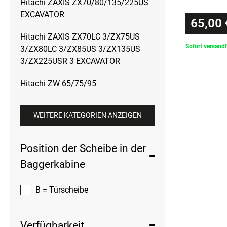
Hitachi ZAXIS ZX70/80/135/225US
EXCAVATOR
65,00 
Hitachi ZAXIS ZX70LC 3/ZX75US
Sofort versandf
3/ZX80LC 3/ZX85US 3/ZX135US
3/ZX225USR 3 EXCAVATOR
Hitachi ZW 65/75/95
WEITERE KATEGORIEN ANZEIGEN
Position der Scheibe in der
Baggerkabine
B = Türscheibe
Verfügbarkeit