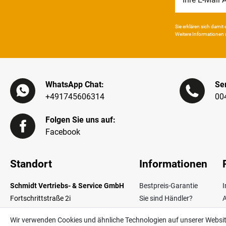
Honig
Sie erklären sich damit e
Weitere Infor­mationen 
WhatsApp Chat:
Ser
+491745606314
00
Folgen Sie uns auf:
Facebook
Standort
Informationen
Schmidt Vertriebs- & Service GmbH
Bestpreis-Garantie
Fortschrittstraße 2i
Sie sind Händler?
02692 Obergurig OT Singwitz
Zahlungsarten
W
Wir verwenden Cookies und ähnliche Technologien auf unserer Websi
Germany
Lieferinformationen