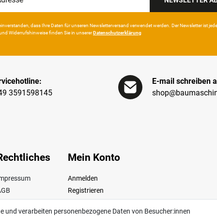
in­ver­standen, dass Ihre Da­ten für unseren News­letter­versand ver­wen­det werden. Der News­letter ist jeder­z
und Wider­rufshin­weise finden Sie in unserer
Daten­schutz­erklärung
vicehotline:
E-mail schreiben a
49 3591598145
shop@baumaschin
Rechtliches
Mein Konto
Impressum
Anmelden
AGB
Registrieren
iderrufsrecht
te und verarbeiten personenbezogene Daten von Besucher:innen
Datenschutz