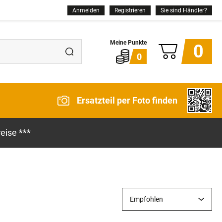
Anmelden
Registrieren
Sie sind Händler?
0
0
Ersatzteil per Foto finden
eise ***