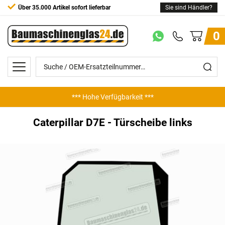
Über 35.000 Artikel sofort lieferbar
Sie sind Händler?
0
*** Hohe Verfügbarkeit ***
*** Günstige Preise ***
Caterpillar D7E - Türscheibe links