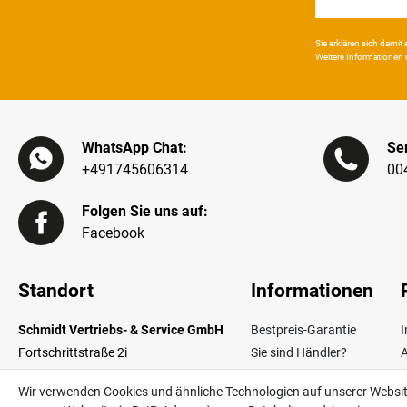
Sie erklären sich damit e
Weitere Infor­mationen 
WhatsApp Chat:
Ser
+491745606314
00
Folgen Sie uns auf:
Facebook
Standort
Informationen
Schmidt Vertriebs- & Service GmbH
Bestpreis-Garantie
Fortschrittstraße 2i
Sie sind Händler?
02692 Obergurig OT Singwitz
Zahlungsarten
W
Wir verwenden Cookies und ähnliche Technologien auf unserer Websi
Germany
Lieferinformationen