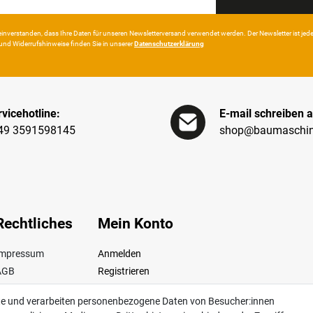
in­ver­standen, dass Ihre Da­ten für unseren News­letter­versand ver­wen­det werden. Der News­letter ist jeder­z
und Wider­rufshin­weise finden Sie in unserer
Daten­schutz­erklärung
vicehotline:
E-mail schreiben a
49 3591598145
shop@baumaschin
Rechtliches
Mein Konto
Impressum
Anmelden
AGB
Registrieren
iderrufsrecht
te und verarbeiten personenbezogene Daten von Besucher:innen
Datenschutz