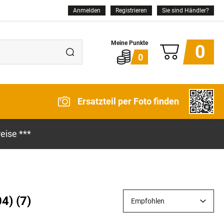
Anmelden
Registrieren
Sie sind Händler?
0
0
Ersatzteil per Foto finden
eise ***
4) (7)