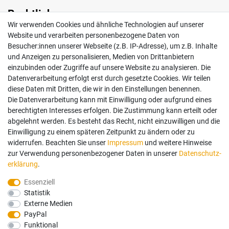
Rechtliches
Wir verwenden Cookies und ähnliche Technologien auf unserer
Impressum
Website und verarbeiten personenbezogene Daten von
AGB
Besucher:innen unserer Webseite (z.B. IP-Adresse), um z.B. Inhalte
Widerrufsrecht
und Anzeigen zu personalisieren, Medien von Drittanbietern
Datenschutz
einzubinden oder Zugriffe auf unsere Website zu analysieren. Die
Vertrag widerrufen
Datenverarbeitung erfolgt erst durch gesetzte Cookies. Wir teilen
diese Daten mit Dritten, die wir in den Einstellungen benennen.
Die Datenverarbeitung kann mit Einwilligung oder aufgrund eines
Mein Konto
berechtigten Interesses erfolgen. Die Zustimmung kann erteilt oder
abgelehnt werden. Es besteht das Recht, nicht einzuwilligen und die
Anmelden
Einwilligung zu einem späteren Zeitpunkt zu ändern oder zu
Registrieren
widerrufen. Beachten Sie unser
Impressum
und weitere Hinweise
zur Verwendung personenbezogener Daten in unserer
Daten­schutz­
erklärung
.
Bezahlung und Versand
Essenziell
Statistik
Wir bieten Ihnen viele Möglichkeiten einer sicheren Bezahlung.
Externe Medien
PayPal
Funktional