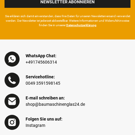
NEWSLETTER ABONNIEREN
Sie erklären sich damit ein­ver­standen, dass Ihre Da­ten für unseren News­letter­versand ver­wen­det
werden. Der News­letter ist jeder­zeit ab­bestel­lbar. Weitere Infor­mationen und Wider­rufshin­weise
finden Sie in unserer
Daten­schutz­erklärung
WhatsApp Chat:
+491745606314
Servicehotline:
0049 3591598145
E-mail schreiben an:
shop@baumaschinenglas24.de
Folgen Sie uns auf:
Instagram