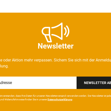
Newsletter
e oder Aktion mehr verpassen. Sichern Sie sich mit der Anmeld
llung.
NEWSLETTER A
in­ver­standen, dass Ihre Da­ten für unseren News­letter­versand ver­wen­det werden. Der News­letter ist jeder­z
und Wider­rufshin­weise finden Sie in unserer
Daten­schutz­erklärung