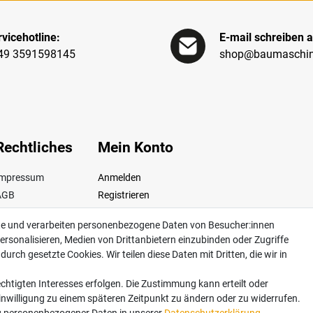
vicehotline:
E-mail schreiben a
49 3591598145
shop@baumaschin
Rechtliches
Mein Konto
Impressum
Anmelden
AGB
Registrieren
iderrufsrecht
te und verarbeiten personenbezogene Daten von Besucher:innen
Datenschutz
ersonalisieren, Medien von Drittanbietern einzubinden oder Zugriffe
ertrag widerrufen
urch gesetzte Cookies. Wir teilen diese Daten mit Dritten, die wir in
chtigten Interesses erfolgen. Die Zustimmung kann erteilt oder
Einwilligung zu einem späteren Zeitpunkt zu ändern oder zu widerrufen.
dkosten. Lieferung innerhalb Deutschlands. Änderungen und Irrtümer vorbehalten. Ab