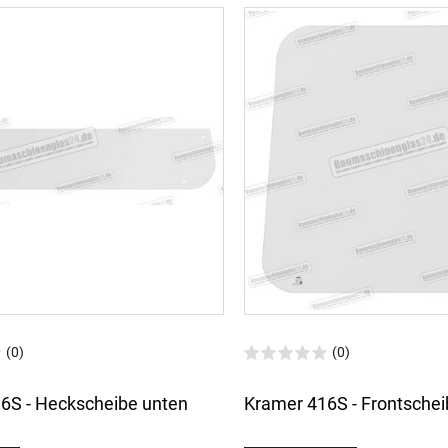
(0)
(0)
6S - Heckscheibe unten
Kramer 416S - Frontschei