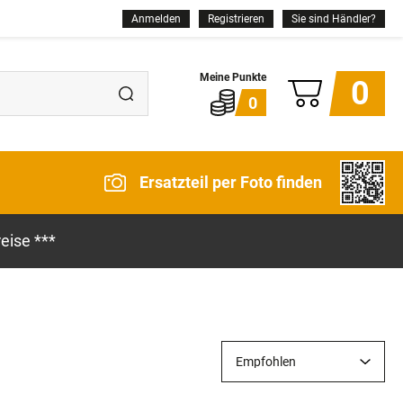
Anmelden
Registrieren
Sie sind Händler?
0
0
Ersatzteil per Foto finden
eise ***