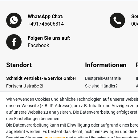
WhatsApp Chat:
Ser
+491745606314
00
Folgen Sie uns auf:
Facebook
Standort
Informationen
Schmidt Vertriebs- & Service GmbH
Bestpreis-Garantie
Fortschrittstraße 2i
Sie sind Händler?
02692 Obergurig OT Singwitz
Zahlungsarten
W
Wir verwenden Cookies und ähnliche Technologien auf unserer Websi
Germany
Lieferinformationen
unserer Webseite (z.B. IP-Adresse), um z.B. Inhalte und Anzeigen zu p
Über uns
V
auf unsere Website zu analysieren. Die Datenverarbeitung erfolgt erst d
Kontakt
den Einstellungen benennen.
Die Datenverarbeitung kann mit Einwilligung oder aufgrund eines bere
abgelehnt werden. Es besteht das Recht, nicht einzuwilligen und die 
Alle Preise in Euro und inkl. der gesetzlichen Mehrwertsteuer ggf. zzgl. Versan