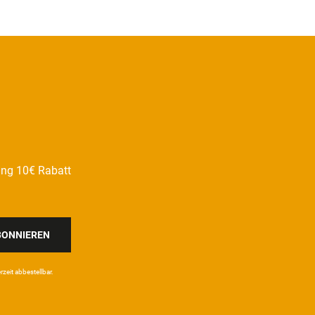
ung 10€ Rabatt
BONNIEREN
eit ab­bestel­lbar.