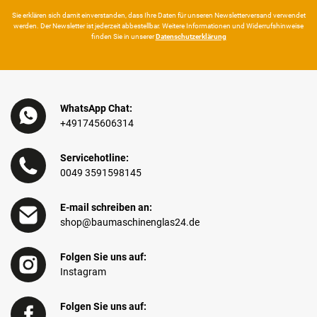
Sie erklären sich damit ein­ver­standen, dass Ihre Da­ten für unseren News­letter­versand ver­wen­det
werden. Der News­letter ist jeder­zeit ab­bestel­lbar. Weitere Infor­mationen und Wider­rufshin­weise
finden Sie in unserer
Daten­schutz­erklärung
WhatsApp Chat:
+491745606314
Servicehotline:
0049 3591598145
E-mail schreiben an:
shop@baumaschinenglas24.de
Folgen Sie uns auf:
Instagram
Folgen Sie uns auf: