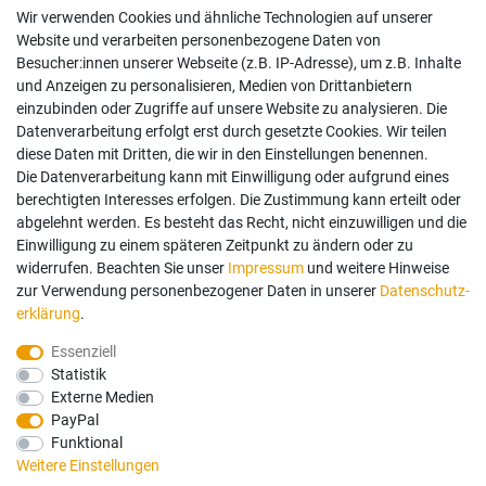
Wir verwenden Cookies und ähnliche Technologien auf unserer
Impressum
Website und verarbeiten personenbezogene Daten von
AGB
Besucher:innen unserer Webseite (z.B. IP-Adresse), um z.B. Inhalte
Widerrufsrecht
und Anzeigen zu personalisieren, Medien von Drittanbietern
Datenschutz
einzubinden oder Zugriffe auf unsere Website zu analysieren. Die
Vertrag widerrufen
Datenverarbeitung erfolgt erst durch gesetzte Cookies. Wir teilen
diese Daten mit Dritten, die wir in den Einstellungen benennen.
Die Datenverarbeitung kann mit Einwilligung oder aufgrund eines
Mein Konto
berechtigten Interesses erfolgen. Die Zustimmung kann erteilt oder
abgelehnt werden. Es besteht das Recht, nicht einzuwilligen und die
Anmelden
Einwilligung zu einem späteren Zeitpunkt zu ändern oder zu
Registrieren
widerrufen. Beachten Sie unser
Impressum
und weitere Hinweise
zur Verwendung personenbezogener Daten in unserer
Daten­schutz­
erklärung
.
Bezahlung und Versand
Essenziell
Statistik
Wir bieten Ihnen viele Möglichkeiten einer sicheren Bezahlung.
Externe Medien
PayPal
Funktional
Weitere Einstellungen