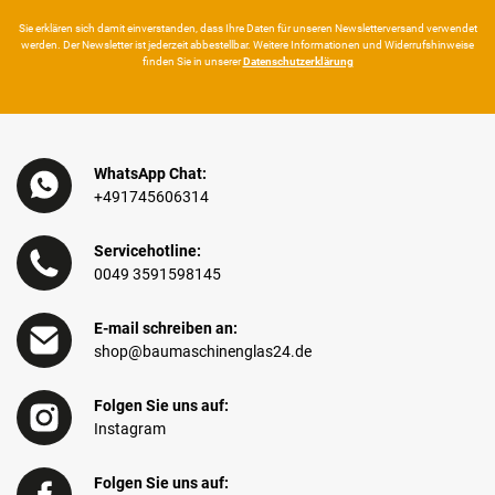
Sie erklären sich damit ein­ver­standen, dass Ihre Da­ten für unseren News­letter­versand ver­wen­det
werden. Der News­letter ist jeder­zeit ab­bestel­lbar. Weitere Infor­mationen und Wider­rufshin­weise
finden Sie in unserer
Daten­schutz­erklärung
WhatsApp Chat:
+491745606314
Servicehotline:
0049 3591598145
E-mail schreiben an:
shop@baumaschinenglas24.de
Folgen Sie uns auf:
Instagram
Folgen Sie uns auf: