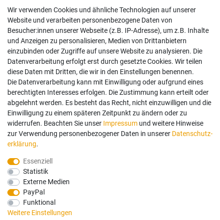
Wir verwenden Cookies und ähnliche Technologien auf unserer
Impressum
Website und verarbeiten personenbezogene Daten von
AGB
Besucher:innen unserer Webseite (z.B. IP-Adresse), um z.B. Inhalte
Widerrufsrecht
und Anzeigen zu personalisieren, Medien von Drittanbietern
Datenschutz
einzubinden oder Zugriffe auf unsere Website zu analysieren. Die
Vertrag widerrufen
Datenverarbeitung erfolgt erst durch gesetzte Cookies. Wir teilen
diese Daten mit Dritten, die wir in den Einstellungen benennen.
Die Datenverarbeitung kann mit Einwilligung oder aufgrund eines
Mein Konto
berechtigten Interesses erfolgen. Die Zustimmung kann erteilt oder
abgelehnt werden. Es besteht das Recht, nicht einzuwilligen und die
Anmelden
Einwilligung zu einem späteren Zeitpunkt zu ändern oder zu
Registrieren
widerrufen. Beachten Sie unser
Impressum
und weitere Hinweise
zur Verwendung personenbezogener Daten in unserer
Daten­schutz­
erklärung
.
Bezahlung und Versand
Essenziell
Statistik
Wir bieten Ihnen viele Möglichkeiten einer sicheren Bezahlung.
Externe Medien
PayPal
Funktional
Weitere Einstellungen