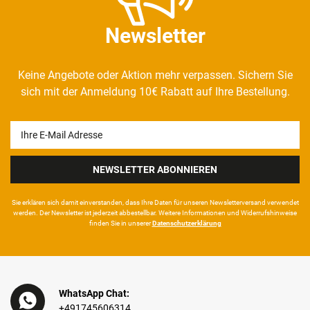
Newsletter
Keine Angebote oder Aktion mehr verpassen. Sichern Sie
sich mit der Anmeldung 10€ Rabatt auf Ihre Bestellung.
Newsletter
Honig
NEWSLETTER ABONNIEREN
Sie erklären sich damit ein­ver­standen, dass Ihre Da­ten für unseren News­letter­versand ver­wen­det
werden. Der News­letter ist jeder­zeit ab­bestel­lbar. Weitere Infor­mationen und Wider­rufshin­weise
finden Sie in unserer
Daten­schutz­erklärung
WhatsApp Chat:
+491745606314