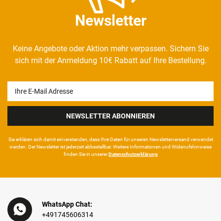
Newsletter
Keine Angebote oder Aktion mehr verpassen. Sichern Sie
sich mit der Anmeldung 10€ Rabatt auf Ihre Bestellung.
Newsletter
Honig
NEWSLETTER ABONNIEREN
Sie erklären sich damit ein­ver­standen, dass Ihre Da­ten für unseren News­letter­versand ver­wen­det
werden. Der News­letter ist jeder­zeit ab­bestel­lbar. Weitere Infor­mationen und Wider­rufshin­weise
finden Sie in unserer
Daten­schutz­erklärung
WhatsApp Chat:
+491745606314