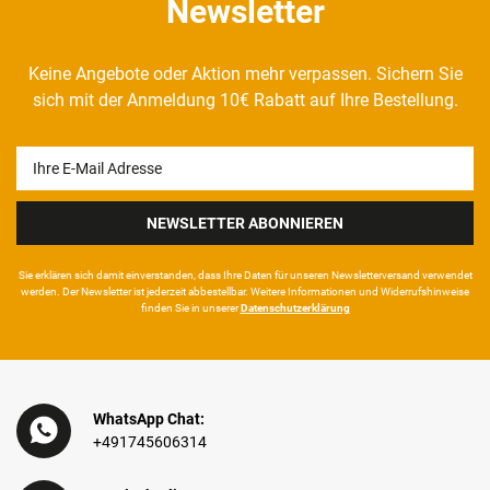
Newsletter
Keine Angebote oder Aktion mehr verpassen. Sichern Sie
sich mit der Anmeldung 10€ Rabatt auf Ihre Bestellung.
Newsletter
Honig
NEWSLETTER ABONNIEREN
Sie erklären sich damit ein­ver­standen, dass Ihre Da­ten für unseren News­letter­versand ver­wen­det
werden. Der News­letter ist jeder­zeit ab­bestel­lbar. Weitere Infor­mationen und Wider­rufshin­weise
finden Sie in unserer
Daten­schutz­erklärung
WhatsApp Chat:
+491745606314