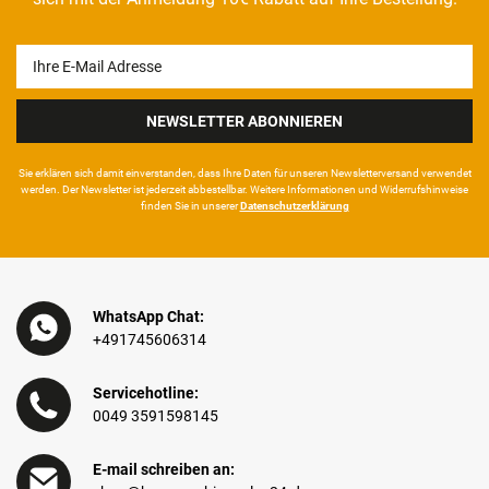
Newsletter
Honig
NEWSLETTER ABONNIEREN
Sie erklären sich damit ein­ver­standen, dass Ihre Da­ten für unseren News­letter­versand ver­wen­det
werden. Der News­letter ist jeder­zeit ab­bestel­lbar. Weitere Infor­mationen und Wider­rufshin­weise
finden Sie in unserer
Daten­schutz­erklärung
WhatsApp Chat:
+491745606314
Servicehotline:
0049 3591598145
E-mail schreiben an: