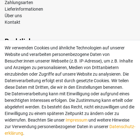
Zahlungsarten
Lieferinformationen
Über uns
Kontakt
Rechtliches
Wir verwenden Cookies und ähnliche Technologien auf unserer
Impressum
Website und verarbeiten personenbezogene Daten von
AGB
Besucher:innen unserer Webseite (z.B. IP-Adresse), um z.B. Inhalte
Widerrufsrecht
und Anzeigen zu personalisieren, Medien von Drittanbietern
Datenschutz
einzubinden oder Zugriffe auf unsere Website zu analysieren. Die
Vertrag widerrufen
Datenverarbeitung erfolgt erst durch gesetzte Cookies. Wir teilen
diese Daten mit Dritten, die wir in den Einstellungen benennen.
Die Datenverarbeitung kann mit Einwilligung oder aufgrund eines
Mein Konto
berechtigten Interesses erfolgen. Die Zustimmung kann erteilt oder
abgelehnt werden. Es besteht das Recht, nicht einzuwilligen und die
Anmelden
Einwilligung zu einem späteren Zeitpunkt zu ändern oder zu
Registrieren
widerrufen. Beachten Sie unser
Impressum
und weitere Hinweise
zur Verwendung personenbezogener Daten in unserer
Daten­schutz­
erklärung
.
Bezahlung und Versand