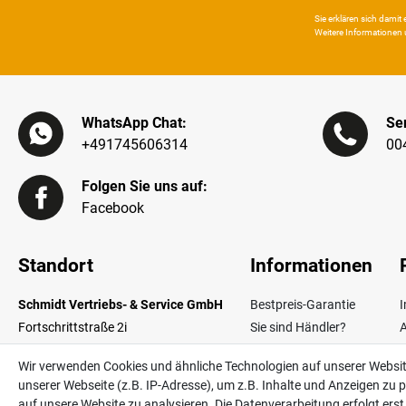
Sie erklären sich damit e
Weitere Infor­mationen 
WhatsApp Chat:
Ser
+491745606314
00
Folgen Sie uns auf:
Facebook
Standort
Informationen
Schmidt Vertriebs- & Service GmbH
Bestpreis-Garantie
Fortschrittstraße 2i
Sie sind Händler?
02692 Obergurig OT Singwitz
Zahlungsarten
W
Wir verwenden Cookies und ähnliche Technologien auf unserer Websi
Germany
Lieferinformationen
unserer Webseite (z.B. IP-Adresse), um z.B. Inhalte und Anzeigen zu p
Über uns
V
auf unsere Website zu analysieren. Die Datenverarbeitung erfolgt erst d