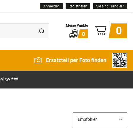
Anmelden
Registrieren
Sie sind Händler?
0
0
Ersatzteil per Foto finden
eise ***