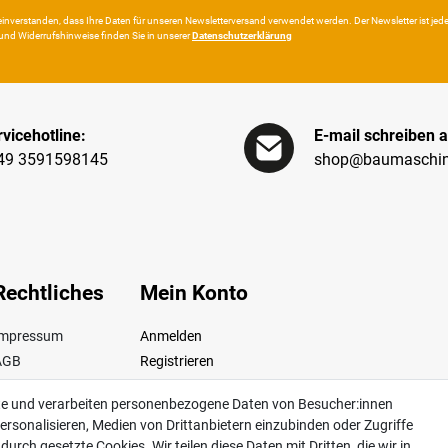
in­ver­standen, dass Ihre Da­ten für unseren News­letter­versand ver­wen­det werden. Der News­letter ist jeder­z
und Wider­rufshin­weise finden Sie in unserer
Daten­schutz­erklärung
vicehotline:
E-mail schreiben a
49 3591598145
shop@baumaschin
Rechtliches
Mein Konto
Impressum
Anmelden
AGB
Registrieren
iderrufsrecht
te und verarbeiten personenbezogene Daten von Besucher:innen
Datenschutz
ersonalisieren, Medien von Drittanbietern einzubinden oder Zugriffe
ertrag widerrufen
urch gesetzte Cookies. Wir teilen diese Daten mit Dritten, die wir in