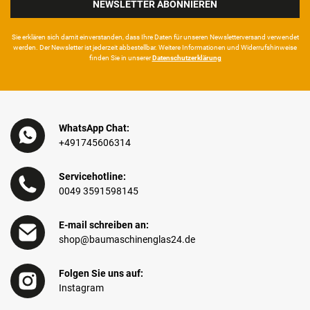
NEWSLETTER ABONNIEREN
Sie erklären sich damit ein­ver­standen, dass Ihre Da­ten für unseren News­letter­versand ver­wen­det
werden. Der News­letter ist jeder­zeit ab­bestel­lbar. Weitere Infor­mationen und Wider­rufshin­weise
finden Sie in unserer
Daten­schutz­erklärung
WhatsApp Chat:
+491745606314
Servicehotline:
0049 3591598145
E-mail schreiben an:
shop@baumaschinenglas24.de
Folgen Sie uns auf:
Instagram