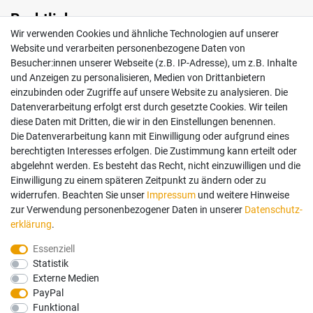
Rechtliches
Wir verwenden Cookies und ähnliche Technologien auf unserer
Impressum
Website und verarbeiten personenbezogene Daten von
AGB
Besucher:innen unserer Webseite (z.B. IP-Adresse), um z.B. Inhalte
Widerrufsrecht
und Anzeigen zu personalisieren, Medien von Drittanbietern
Datenschutz
einzubinden oder Zugriffe auf unsere Website zu analysieren. Die
Vertrag widerrufen
Datenverarbeitung erfolgt erst durch gesetzte Cookies. Wir teilen
diese Daten mit Dritten, die wir in den Einstellungen benennen.
Die Datenverarbeitung kann mit Einwilligung oder aufgrund eines
Mein Konto
berechtigten Interesses erfolgen. Die Zustimmung kann erteilt oder
abgelehnt werden. Es besteht das Recht, nicht einzuwilligen und die
Anmelden
Einwilligung zu einem späteren Zeitpunkt zu ändern oder zu
Registrieren
widerrufen. Beachten Sie unser
Impressum
und weitere Hinweise
zur Verwendung personenbezogener Daten in unserer
Daten­schutz­
erklärung
.
Bezahlung und Versand
Essenziell
Statistik
Wir bieten Ihnen viele Möglichkeiten einer sicheren Bezahlung.
Externe Medien
PayPal
Funktional