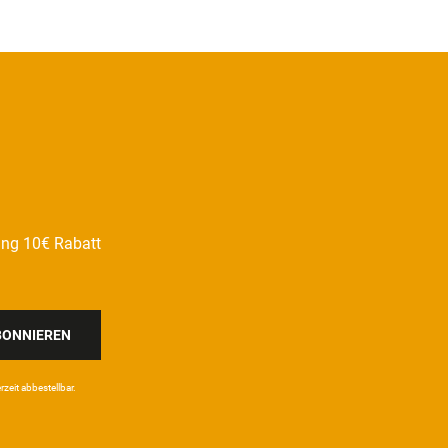
ung 10€ Rabatt
BONNIEREN
eit ab­bestel­lbar.