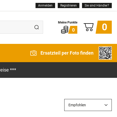
Anmelden
Registrieren
Sie sind Händler?
0
0
Ersatzteil per Foto finden
eise ***