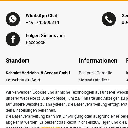
WhatsApp Chat:
Ser
+491745606314
00
Folgen Sie uns auf:
Facebook
Standort
Informationen
Schmidt Vertriebs- & Service GmbH
Bestpreis-Garantie
Fortschrittstraße 2i
Sie sind Händler?
02692 Obergurig OT Singwitz
Zahlungsarten
W
Wir verwenden Cookies und ähnliche Technologien auf unserer Websi
Germany
Lieferinformationen
unserer Webseite (z.B. IP-Adresse), um z.B. Inhalte und Anzeigen zu p
Über uns
V
auf unsere Website zu analysieren. Die Datenverarbeitung erfolgt erst d
Kontakt
den Einstellungen benennen.
Die Datenverarbeitung kann mit Einwilligung oder aufgrund eines bere
abgelehnt werden. Es besteht das Recht, nicht einzuwilligen und die 
Alle Preise in Euro und inkl. der gesetzlichen Mehrwertsteuer ggf. zzgl. Versan