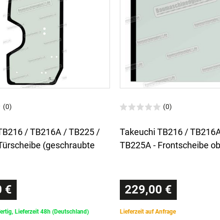
(0)
(0)
TB216 / TB216A / TB225 /
Takeuchi TB216 / TB216A
Türscheibe (geschraubte
TB225A - Frontscheibe o
 €
229,00 €
ertig, Lieferzeit 48h (Deutschland)
Lieferzeit auf Anfrage