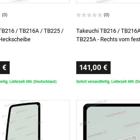
(0)
(0)
TB216 / TB216A / TB225 /
Takeuchi TB216 / TB216A
Heckscheibe
TB225A - Rechts vorn fes
 €
141,00 €
ertig, Lieferzeit 48h (Deutschland)
Sofort versandfertig, Lieferzeit 48h (