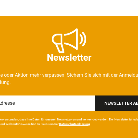
Newsletter
e oder Aktion mehr verpassen. Sichern Sie sich mit der Anmeld
llung.
NEWSLETTER A
in­ver­standen, dass Ihre Da­ten für unseren News­letter­versand ver­wen­det werden. Der News­letter ist jeder­z
und Wider­rufshin­weise finden Sie in unserer
Daten­schutz­erklärung