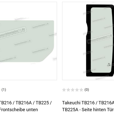
(1)
(0)
TB216 / TB216A / TB225 /
Takeuchi TB216 / TB216A
Frontscheibe unten
TB225A - Seite hinten Tü