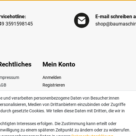
vicehotline:
E-mail schreiben a
49 3591598145
shop@baumaschin
Rechtliches
Mein Konto
Impressum
Anmelden
AGB
Registrieren
iderrufsrecht
te und verarbeiten personenbezogene Daten von Besucher:innen
Datenschutz
ersonalisieren, Medien von Drittanbietern einzubinden oder Zugriffe
ertrag widerrufen
urch gesetzte Cookies. Wir teilen diese Daten mit Dritten, die wir in
chtigten Interesses erfolgen. Die Zustimmung kann erteilt oder
Einwilligung zu einem späteren Zeitpunkt zu ändern oder zu widerrufen.
dkosten. Lieferung innerhalb Deutschlands. Änderungen und Irrtümer vorbehalten. Ab