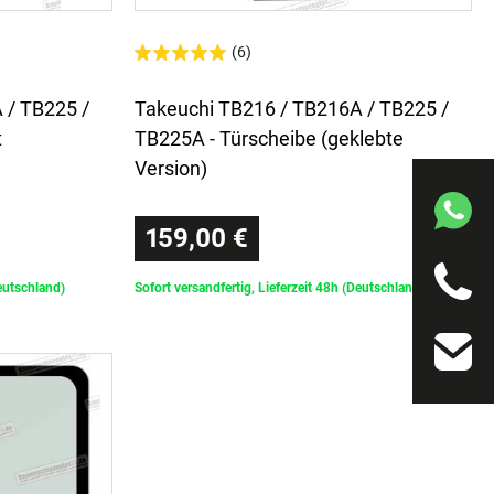
(6)
 / TB225 /
Takeuchi TB216 / TB216A / TB225 /
t
TB225A - Türscheibe (geklebte
Version)
159,00 €
Deutschland)
Sofort versandfertig, Lieferzeit 48h (Deutschland)