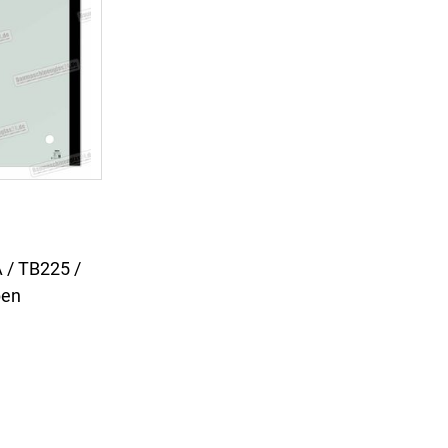
 / TB225 /
ben