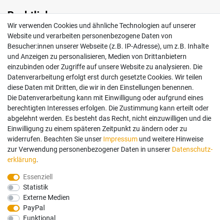
Rechtliches
Wir verwenden Cookies und ähnliche Technologien auf unserer
Impressum
Website und verarbeiten personenbezogene Daten von
AGB
Besucher:innen unserer Webseite (z.B. IP-Adresse), um z.B. Inhalte
Widerrufsrecht
und Anzeigen zu personalisieren, Medien von Drittanbietern
Datenschutz
einzubinden oder Zugriffe auf unsere Website zu analysieren. Die
Vertrag widerrufen
Datenverarbeitung erfolgt erst durch gesetzte Cookies. Wir teilen
diese Daten mit Dritten, die wir in den Einstellungen benennen.
Die Datenverarbeitung kann mit Einwilligung oder aufgrund eines
Mein Konto
berechtigten Interesses erfolgen. Die Zustimmung kann erteilt oder
abgelehnt werden. Es besteht das Recht, nicht einzuwilligen und die
Anmelden
Einwilligung zu einem späteren Zeitpunkt zu ändern oder zu
Registrieren
widerrufen. Beachten Sie unser
Impressum
und weitere Hinweise
zur Verwendung personenbezogener Daten in unserer
Daten­schutz­
erklärung
.
Bezahlung und Versand
Essenziell
Statistik
Wir bieten Ihnen viele Möglichkeiten einer sicheren Bezahlung.
Externe Medien
PayPal
Funktional