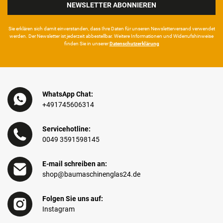
NEWSLETTER ABONNIEREN
Sie erklären sich damit ein­ver­standen, dass Ihre Da­ten für unseren News­letter­versand ver­wen­det
werden. Der News­letter ist jeder­zeit ab­bestel­lbar. Weitere Infor­mationen und Wider­rufshin­weise
finden Sie in unserer
Daten­schutz­erklärung
WhatsApp Chat:
+491745606314
Servicehotline:
0049 3591598145
E-mail schreiben an:
shop@baumaschinenglas24.de
Folgen Sie uns auf:
Instagram