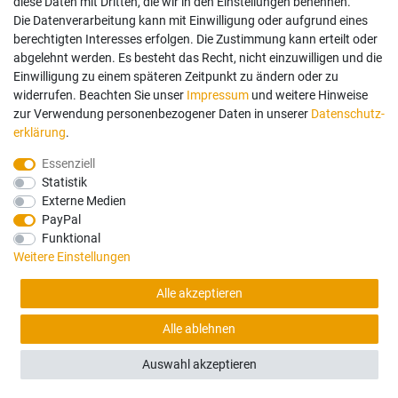
diese Daten mit Dritten, die wir in den Einstellungen benennen.
Die Datenverarbeitung kann mit Einwilligung oder aufgrund eines
berechtigten Interesses erfolgen. Die Zustimmung kann erteilt oder
Newsletter
abgelehnt werden. Es besteht das Recht, nicht einzuwilligen und die
Honig
Einwilligung zu einem späteren Zeitpunkt zu ändern oder zu
NEWSLETTER ABONNIEREN
widerrufen. Beachten Sie unser
Impressum
und weitere Hinweise
zur Verwendung personenbezogener Daten in unserer
Daten­schutz­
erklärung
.
Sie erklären sich damit ein­ver­standen, dass Ihre Da­ten für unseren News­letter­versand ver­wen­det
werden. Der News­letter ist jeder­zeit ab­bestel­lbar. Weitere Infor­mationen und Wider­rufshin­weise
Essenziell
finden Sie in unserer
Daten­schutz­erklärung
Statistik
Externe Medien
PayPal
Funktional
WhatsApp Chat:
Weitere Einstellungen
+491745606314
Alle akzeptieren
Servicehotline:
Alle ablehnen
0049 3591598145
FILTER
Auswahl akzeptieren
E-mail schreiben an:
shop@baumaschinenglas24.de