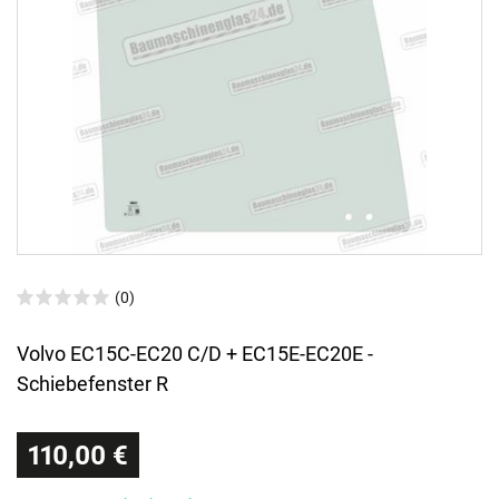
(0)
Volvo EC15C-EC20 C/D + EC15E-EC20E -
Schiebefenster R
110,00 €