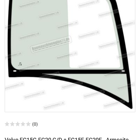
(0)
Volvo EC15C-EC20 C/D + EC15E-EC20E - Armseite