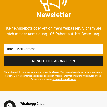
Newsletter
Keine Angebote oder Aktion mehr verpassen. Sichern Sie
sich mit der Anmeldung 10€ Rabatt auf Ihre Bestellung.
Newsletter
Honig
NEWSLETTER ABONNIEREN
Sie erklären sich damit ein­ver­standen, dass Ihre Da­ten für unseren News­letter­versand ver­wen­det
werden. Der News­letter ist jeder­zeit ab­bestel­lbar. Weitere Infor­mationen und Wider­rufshin­weise
finden Sie in unserer
Daten­schutz­erklärung
WhatsApp Chat: