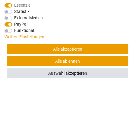
Essenziell
Statistik
Externe Medien
PayPal
Funktional
Weitere Einstellungen
Alle akzeptieren
Alle ablehnen
(0)
Auswahl akzeptieren
Neuson ET145 / 14504 - Türscheibe unten
272,00 €
Sofort versandfertig, Lieferzeit 48h (Deutschland)