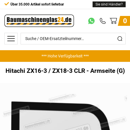
Über 35.000 Artikel sofort lieferbar
Sie sind Händler?
0
*** Hohe Verfügbarkeit ***
*** Günstige Preise ***
Hitachi ZX16-3 / ZX18-3 CLR - Armseite (G)