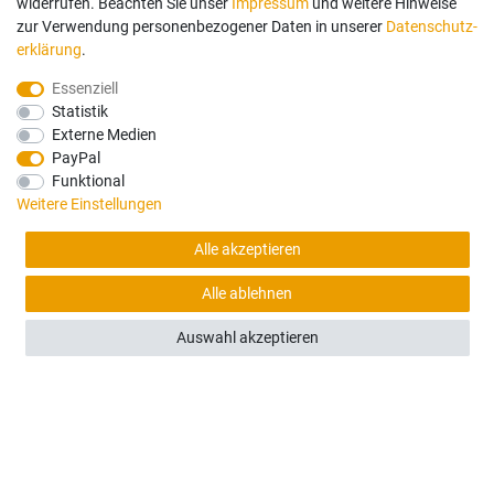
widerrufen. Beachten Sie unser
Impressum
und weitere Hinweise
zur Verwendung personenbezogener Daten in unserer
Daten­schutz­
(1)
erklärung
.
Kramer 250/350/348/5035 - Türscheibe L oben
Essenziell
Statistik
Externe Medien
165,00 €
PayPal
Funktional
Sofort versandfertig, Lieferzeit 48h (Deutschland)
Weitere Einstellungen
Alle akzeptieren
Alle ablehnen
Auswahl akzeptieren