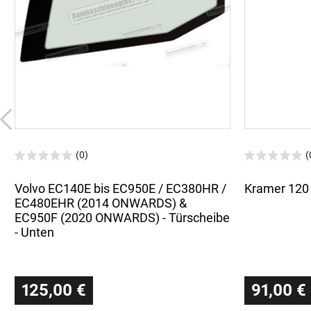
(0)
(
Volvo EC140E bis EC950E / EC380HR /
Kramer 120 
EC480EHR (2014 ONWARDS) &
EC950F (2020 ONWARDS) - Türscheibe
- Unten
125,00 €
91,00 €