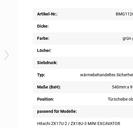
Artikel-Nr.:
BMG1126
Dicke:
Farbe:
grün 
Löcher:
Siebdruck:
Typ:
wärmebehandeltes Sicherhei
Maße (BxH):
540mm x 
Position:
Türscheibe ob
passend für Modelle:
Hitachi ZX17U-2 / ZX18U-3 MINI EXCAVATOR