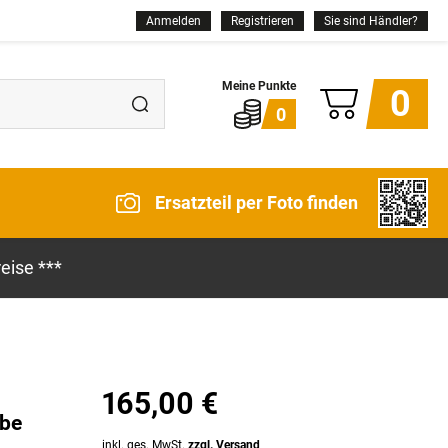
Anmelden
Registrieren
Sie sind Händler?
0
0
Ersatzteil per Foto finden
eise ***
165,00 €
ibe
inkl. ges. MwSt.
zzgl. Versand