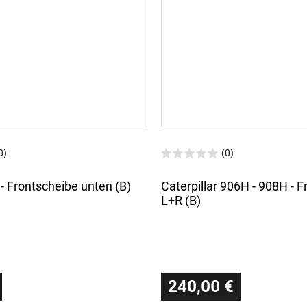
0)
(0)
- Frontscheibe unten (B)
Caterpillar 906H - 908H - 
L+R (B)
240,00 €