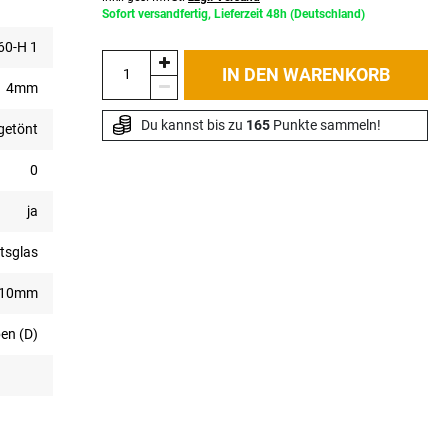
Sofort versandfertig, Lieferzeit 48h (Deutschland)
0-H 1
IN DEN WARENKORB
4mm
Du kannst bis zu 
165
 Punkte sammeln!
getönt
0
ja
tsglas
910mm
en (D)