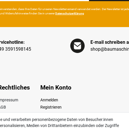
in­ver­standen, dass Ihre Da­ten für unseren News­letter­versand ver­wen­det werden. Der News­letter ist jeder­z
und Wider­rufshin­weise finden Sie in unserer
Daten­schutz­erklärung
vicehotline:
E-mail schreiben a
49 3591598145
shop@baumaschin
Rechtliches
Mein Konto
Impressum
Anmelden
AGB
Registrieren
iderrufsrecht
te und verarbeiten personenbezogene Daten von Besucher:innen
Datenschutz
ersonalisieren, Medien von Drittanbietern einzubinden oder Zugriffe
ertrag widerrufen