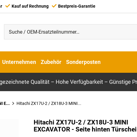
ar
Kauf auf Rechnung
Bestpreis-Garantie
Unternehmen
Zubehör
Sonderposten
gezeichnete Qualität – Hohe Verfügbarkeit – Günstige Pr
 E...
Hitachi ZX17U-2 / ZX18U-3 MINI...
Hitachi ZX17U-2 / ZX18U-3 MINI
EXCAVATOR - Seite hinten Türsche