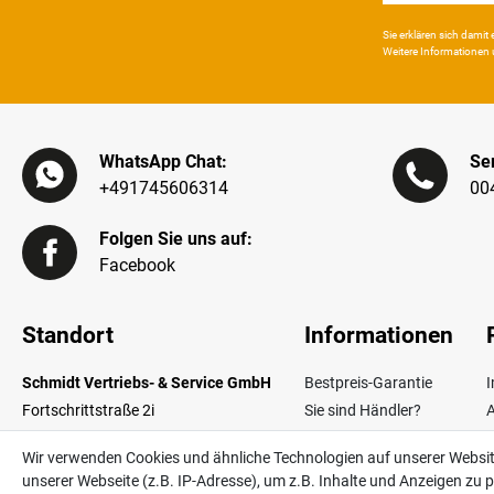
Sie erklären sich damit e
Weitere Infor­mationen 
WhatsApp Chat:
Ser
+491745606314
00
Folgen Sie uns auf:
Facebook
Standort
Informationen
Schmidt Vertriebs- & Service GmbH
Bestpreis-Garantie
Fortschrittstraße 2i
Sie sind Händler?
02692 Obergurig OT Singwitz
Zahlungsarten
W
Wir verwenden Cookies und ähnliche Technologien auf unserer Websi
Germany
Lieferinformationen
unserer Webseite (z.B. IP-Adresse), um z.B. Inhalte und Anzeigen zu p
Über uns
V