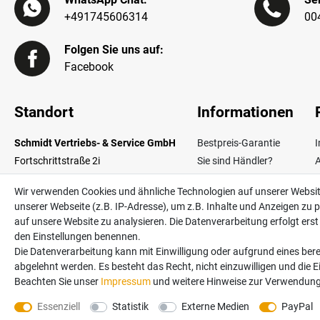
+491745606314
00
Folgen Sie uns auf:
Facebook
Standort
Informationen
Schmidt Vertriebs- & Service GmbH
Bestpreis-Garantie
Fortschrittstraße 2i
Sie sind Händler?
02692 Obergurig OT Singwitz
Zahlungsarten
W
Wir verwenden Cookies und ähnliche Technologien auf unserer Websi
Germany
Lieferinformationen
unserer Webseite (z.B. IP-Adresse), um z.B. Inhalte und Anzeigen zu p
Über uns
V
auf unsere Website zu analysieren. Die Datenverarbeitung erfolgt erst d
Kontakt
den Einstellungen benennen.
Die Datenverarbeitung kann mit Einwilligung oder aufgrund eines bere
abgelehnt werden. Es besteht das Recht, nicht einzuwilligen und die 
Alle Preise in Euro und inkl. der gesetzlichen Mehrwertsteuer ggf. zzgl. Versan
Beachten Sie unser
Impressum
und weitere Hinweise zur Verwendung
©2026 Schmidt Vertriebs- & Service GmbH / powered by
createyourtemplate
Essenziell
Statistik
Externe Medien
PayPal