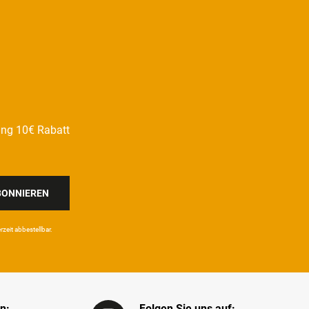
ung 10€ Rabatt
BONNIEREN
eit ab­bestel­lbar.
n:
Folgen Sie uns auf: