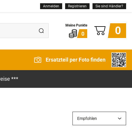
Anmelden
Registrieren
Sie sind Händler?
0
0
Ersatzteil per Foto finden
eise ***