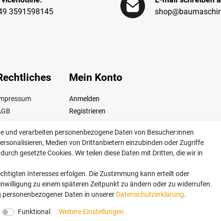
49 3591598145
shop@baumaschin
Rechtliches
Mein Konto
Impressum
Anmelden
AGB
Registrieren
iderrufsrecht
te und verarbeiten personenbezogene Daten von Besucher:innen
Datenschutz
ersonalisieren, Medien von Drittanbietern einzubinden oder Zugriffe
ertrag widerrufen
urch gesetzte Cookies. Wir teilen diese Daten mit Dritten, die wir in
chtigten Interesses erfolgen. Die Zustimmung kann erteilt oder
Einwilligung zu einem späteren Zeitpunkt zu ändern oder zu widerrufen.
dkosten. Lieferung innerhalb Deutschlands. Änderungen und Irrtümer vorbehalten. Ab
 personenbezogener Daten in unserer
Daten­schutz­erklärung
.
Funktional
Weitere Einstellungen