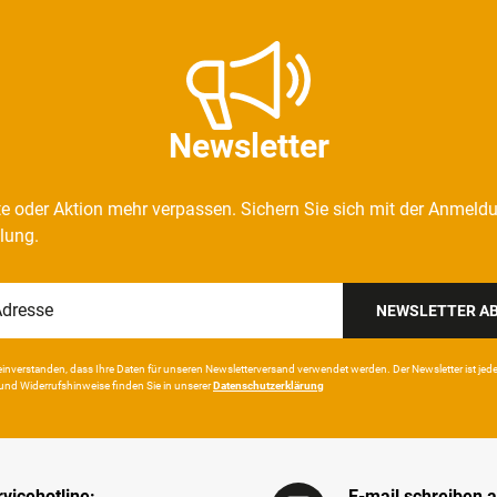
Newsletter
e oder Aktion mehr verpassen. Sichern Sie sich mit der Anmeld
llung.
NEWSLETTER A
in­ver­standen, dass Ihre Da­ten für unseren News­letter­versand ver­wen­det werden. Der News­letter ist jeder­z
und Wider­rufshin­weise finden Sie in unserer
Daten­schutz­erklärung
vicehotline:
E-mail schreiben a