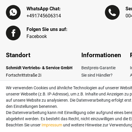
WhatsApp Chat:
Ser
+491745606314
00
Folgen Sie uns auf:
Facebook
Standort
Informationen
Schmidt Vertriebs- & Service GmbH
Bestpreis-Garantie
Fortschrittstraße 2i
Sie sind Händler?
02692 Obergurig OT Singwitz
Zahlungsarten
W
Wir verwenden Cookies und ähnliche Technologien auf unserer Websi
Germany
Lieferinformationen
unserer Webseite (z.B. IP-Adresse), um z.B. Inhalte und Anzeigen zu p
Über uns
V
auf unsere Website zu analysieren. Die Datenverarbeitung erfolgt erst d
Kontakt
den Einstellungen benennen.
Die Datenverarbeitung kann mit Einwilligung oder aufgrund eines bere
abgelehnt werden. Es besteht das Recht, nicht einzuwilligen und die 
Alle Preise in Euro und inkl. der gesetzlichen Mehrwertsteuer ggf. zzgl. Versan
Beachten Sie unser
Impressum
und weitere Hinweise zur Verwendung
©2026 Schmidt Vertriebs- & Service GmbH / powered by
createyourtemplate