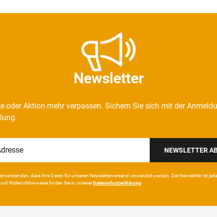
Newsletter
e oder Aktion mehr verpassen. Sichern Sie sich mit der Anmeld
llung.
NEWSLETTER A
in­ver­standen, dass Ihre Da­ten für unseren News­letter­versand ver­wen­det werden. Der News­letter ist jeder­z
und Wider­rufshin­weise finden Sie in unserer
Daten­schutz­erklärung