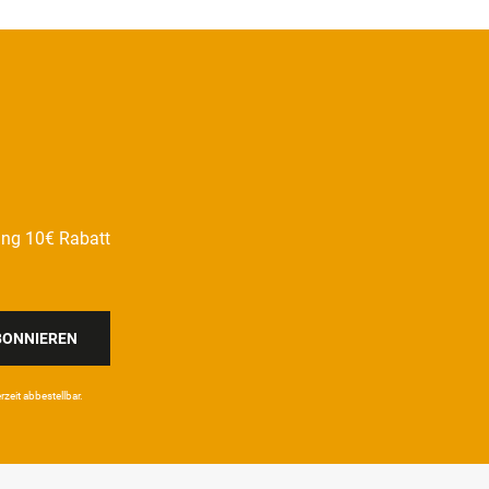
ung 10€ Rabatt
BONNIEREN
eit ab­bestel­lbar.