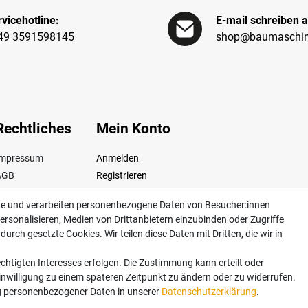
vicehotline:
E-mail schreiben a
49 3591598145
shop@baumaschin
Rechtliches
Mein Konto
Impressum
Anmelden
AGB
Registrieren
iderrufsrecht
te und verarbeiten personenbezogene Daten von Besucher:innen
Datenschutz
ersonalisieren, Medien von Drittanbietern einzubinden oder Zugriffe
ertrag widerrufen
urch gesetzte Cookies. Wir teilen diese Daten mit Dritten, die wir in
chtigten Interesses erfolgen. Die Zustimmung kann erteilt oder
Einwilligung zu einem späteren Zeitpunkt zu ändern oder zu widerrufen.
dkosten. Lieferung innerhalb Deutschlands. Änderungen und Irrtümer vorbehalten. Ab
 personenbezogener Daten in unserer
Daten­schutz­erklärung
.