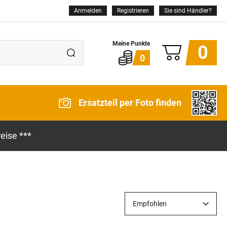
Anmelden
Registrieren
Sie sind Händler?
0
0
Ersatzteil per Foto finden
eise ***