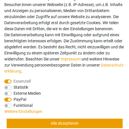
AGB
Besucher:innen unserer Webseite (z.B. IP-Adresse), um z.B. Inhalte
Widerrufsrecht
und Anzeigen zu personalisieren, Medien von Drittanbietern
Datenschutz
einzubinden oder Zugriffe auf unsere Website zu analysieren. Die
Vertrag widerrufen
Datenverarbeitung erfolgt erst durch gesetzte Cookies. Wir teilen
diese Daten mit Dritten, die wir in den Einstellungen benennen.
Die Datenverarbeitung kann mit Einwilligung oder aufgrund eines
Mein Konto
berechtigten Interesses erfolgen. Die Zustimmung kann erteilt oder
abgelehnt werden. Es besteht das Recht, nicht einzuwilligen und die
Anmelden
Einwilligung zu einem späteren Zeitpunkt zu ändern oder zu
Registrieren
widerrufen. Beachten Sie unser
Impressum
und weitere Hinweise
zur Verwendung personenbezogener Daten in unserer
Daten­schutz­
erklärung
.
Bezahlung und Versand
Essenziell
Statistik
Wir bieten Ihnen viele Möglichkeiten einer sicheren Bezahlung.
Externe Medien
PayPal
Funktional
Weitere Einstellungen
Alle Preise in Euro und inkl. der gesetzlichen Mehrwertsteuer ggf. zzgl.
Alle akzeptieren
Versandkosten. Lieferung innerhalb Deutschlands. Änderungen und Irrtümer