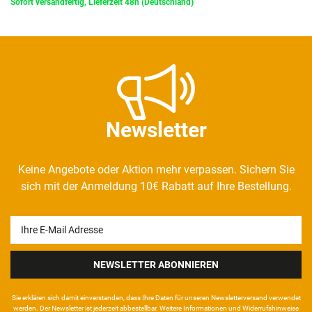
Sofort versandfertig, Lieferzeit 48h (Deutschland)
Newsletter
Keine Angebote oder Aktion mehr verpassen. Sichern Sie
sich mit der Anmeldung 10€ Rabatt auf Ihre Bestellung.
Newsletter
Honig
NEWSLETTER ABONNIEREN
Sie erklären sich damit ein­ver­standen, dass Ihre Da­ten für unseren News­letter­versand ver­wen­det
werden. Der News­letter ist jeder­zeit ab­bestel­lbar. Weitere Infor­mationen und Wider­rufshin­weise