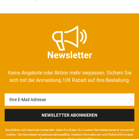
Newsletter
Keine Angebote oder Aktion mehr verpassen. Sichern Sie
sich mit der Anmeldung 10€ Rabatt auf Ihre Bestellung.
Newsletter
Honig
NEWSLETTER ABONNIEREN
Sie erklären sich damit ein­ver­standen, dass Ihre Da­ten für unseren News­letter­versand ver­wen­det
werden. Der News­letter ist jeder­zeit ab­bestel­lbar. Weitere Infor­mationen und Wider­rufshin­weise