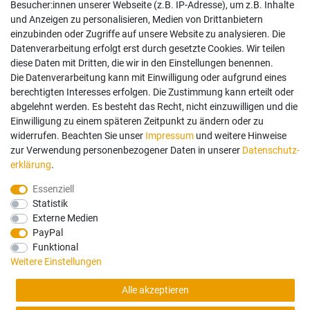
AGB
Besucher:innen unserer Webseite (z.B. IP-Adresse), um z.B. Inhalte
Widerrufsrecht
und Anzeigen zu personalisieren, Medien von Drittanbietern
Datenschutz
einzubinden oder Zugriffe auf unsere Website zu analysieren. Die
Vertrag widerrufen
Datenverarbeitung erfolgt erst durch gesetzte Cookies. Wir teilen
diese Daten mit Dritten, die wir in den Einstellungen benennen.
Die Datenverarbeitung kann mit Einwilligung oder aufgrund eines
Mein Konto
berechtigten Interesses erfolgen. Die Zustimmung kann erteilt oder
abgelehnt werden. Es besteht das Recht, nicht einzuwilligen und die
Anmelden
Einwilligung zu einem späteren Zeitpunkt zu ändern oder zu
Registrieren
widerrufen. Beachten Sie unser
Impressum
und weitere Hinweise
zur Verwendung personenbezogener Daten in unserer
Daten­schutz­
erklärung
.
Bezahlung und Versand
Essenziell
Statistik
Wir bieten Ihnen viele Möglichkeiten einer sicheren Bezahlung.
Externe Medien
PayPal
Funktional
Weitere Einstellungen
Alle Preise in Euro und inkl. der gesetzlichen Mehrwertsteuer ggf. zzgl.
Alle akzeptieren
Versandkosten. Lieferung innerhalb Deutschlands. Änderungen und Irrtümer