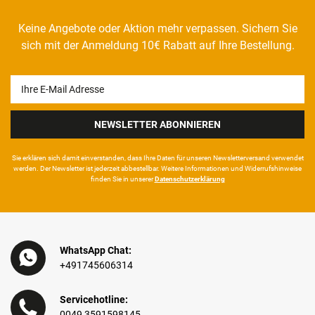
Keine Angebote oder Aktion mehr verpassen. Sichern Sie
sich mit der Anmeldung 10€ Rabatt auf Ihre Bestellung.
Newsletter
Honig
NEWSLETTER ABONNIEREN
Sie erklären sich damit ein­ver­standen, dass Ihre Da­ten für unseren News­letter­versand ver­wen­det
werden. Der News­letter ist jeder­zeit ab­bestel­lbar. Weitere Infor­mationen und Wider­rufshin­weise
finden Sie in unserer
Daten­schutz­erklärung
WhatsApp Chat:
+491745606314
Servicehotline:
0049 3591598145