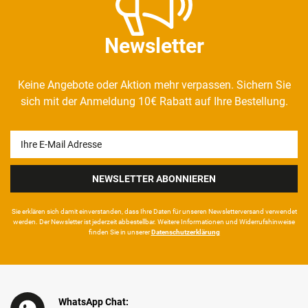
Newsletter
Keine Angebote oder Aktion mehr verpassen. Sichern Sie
sich mit der Anmeldung 10€ Rabatt auf Ihre Bestellung.
Newsletter
Honig
NEWSLETTER ABONNIEREN
Sie erklären sich damit ein­ver­standen, dass Ihre Da­ten für unseren News­letter­versand ver­wen­det
werden. Der News­letter ist jeder­zeit ab­bestel­lbar. Weitere Infor­mationen und Wider­rufshin­weise
finden Sie in unserer
Daten­schutz­erklärung
WhatsApp Chat: