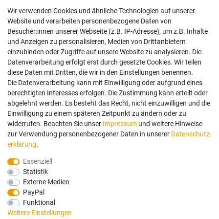
Rechtliches
Wir verwenden Cookies und ähnliche Technologien auf unserer
Impressum
Website und verarbeiten personenbezogene Daten von
AGB
Besucher:innen unserer Webseite (z.B. IP-Adresse), um z.B. Inhalte
Widerrufsrecht
und Anzeigen zu personalisieren, Medien von Drittanbietern
Datenschutz
einzubinden oder Zugriffe auf unsere Website zu analysieren. Die
Vertrag widerrufen
Datenverarbeitung erfolgt erst durch gesetzte Cookies. Wir teilen
diese Daten mit Dritten, die wir in den Einstellungen benennen.
Die Datenverarbeitung kann mit Einwilligung oder aufgrund eines
Mein Konto
berechtigten Interesses erfolgen. Die Zustimmung kann erteilt oder
abgelehnt werden. Es besteht das Recht, nicht einzuwilligen und die
Anmelden
Einwilligung zu einem späteren Zeitpunkt zu ändern oder zu
Registrieren
widerrufen. Beachten Sie unser
Impressum
und weitere Hinweise
zur Verwendung personenbezogener Daten in unserer
Daten­schutz­
erklärung
.
Bezahlung und Versand
Essenziell
Statistik
Wir bieten Ihnen viele Möglichkeiten einer sicheren Bezahlung.
Externe Medien
PayPal
Funktional
Weitere Einstellungen