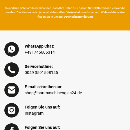
Sie erklären sich damit ein­ver­standen, dass Ihre Da­ten für unseren News­letter­versand ver­wen­det
werden. Der News­letter ist jeder­zeit ab­bestel­lbar. Weitere Infor­mationen und Wider­rufshin­weise
finden Sie in unserer
Daten­schutz­erklärung
WhatsApp Chat:
+491745606314
Servicehotline:
0049 3591598145
E-mail schreiben an:
shop@baumaschinenglas24.de
Folgen Sie uns auf:
Instagram
Folgen Sie uns auf: