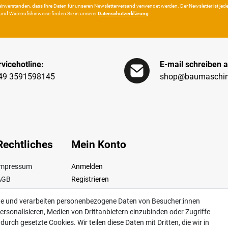
in­ver­standen, dass Ihre Da­ten für unseren News­letter­versand ver­wen­det werden. Der News­letter ist jeder­z
und Wider­rufshin­weise finden Sie in unserer
Daten­schutz­erklärung
vicehotline:
E-mail schreiben a
49 3591598145
shop@baumaschin
Rechtliches
Mein Konto
Impressum
Anmelden
AGB
Registrieren
iderrufsrecht
te und verarbeiten personenbezogene Daten von Besucher:innen
Datenschutz
ersonalisieren, Medien von Drittanbietern einzubinden oder Zugriffe
ertrag widerrufen
urch gesetzte Cookies. Wir teilen diese Daten mit Dritten, die wir in