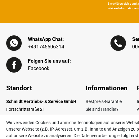
Sie erklären sich damit e
Weitere Infor­mationen 
WhatsApp Chat:
Ser
+491745606314
00
Folgen Sie uns auf:
Facebook
Standort
Informationen
Schmidt Vertriebs- & Service GmbH
Bestpreis-Garantie
Fortschrittstraße 2i
Sie sind Händler?
02692 Obergurig OT Singwitz
Zahlungsarten
W
Wir verwenden Cookies und ähnliche Technologien auf unserer Websi
Germany
Lieferinformationen
unserer Webseite (z.B. IP-Adresse), um z.B. Inhalte und Anzeigen zu p
Über uns
V
auf unsere Website zu analysieren. Die Datenverarbeitung erfolgt erst d