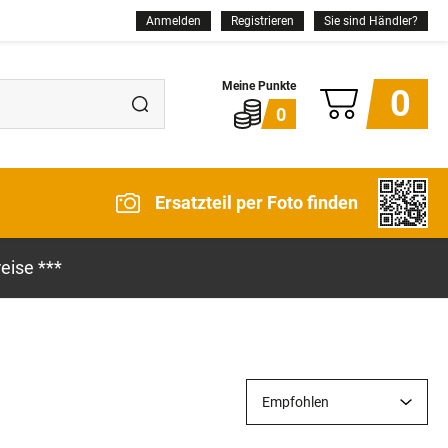
Anmelden
Registrieren
Sie sind Händler?
0
0
Ersatzteil per Foto finden
eise ***