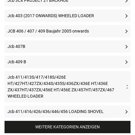
Jcb 3CX PROJECT 21 BACKHOE
Jcb 403 (2017 ONWARDS) WHEELED LOADER
JCB 406 / 407 / 409 Baujahr 2005 onwards
Jcb 407B
Jcb 409 B
Jcb 411/413S/417/418S/426E
HT/427HT/427ZX/434S/435S/436ZX/436E HT/436E
ZX/437HT/437ZX/456E HT/456E ZX/457HT/457ZX/467
WHEELED LOADER
Jcb 411/416/426/436/446/456 LOADING SHOVEL
WEITERE KATEGORIEN ANZEIGEN