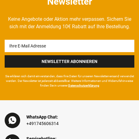
Newsletter
Keine Angebote oder Aktion mehr verpassen. Sichern Sie
sich mit der Anmeldung 10€ Rabatt auf Ihre Bestellung.
Newsletter
Honig
NEWSLETTER ABONNIEREN
Sie erklären sich damit ein­ver­standen, dass Ihre Da­ten für unseren News­letter­versand ver­wen­det
werden. Der News­letter ist jeder­zeit ab­bestel­lbar. Weitere Infor­mationen und Wider­rufshin­weise
finden Sie in unserer
Daten­schutz­erklärung
WhatsApp Chat:
+491745606314
Servicehotline: