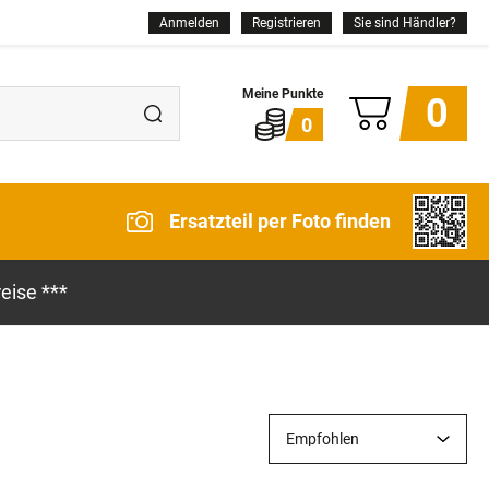
Anmelden
Registrieren
Sie sind Händler?
0
0
Ersatzteil per Foto finden
eise ***