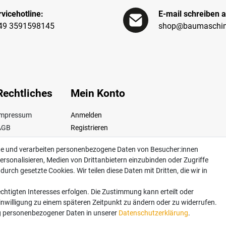
vicehotline:
E-mail schreiben a
49 3591598145
shop@baumaschin
Rechtliches
Mein Konto
Impressum
Anmelden
AGB
Registrieren
iderrufsrecht
te und verarbeiten personenbezogene Daten von Besucher:innen
Datenschutz
ersonalisieren, Medien von Drittanbietern einzubinden oder Zugriffe
ertrag widerrufen
urch gesetzte Cookies. Wir teilen diese Daten mit Dritten, die wir in
chtigten Interesses erfolgen. Die Zustimmung kann erteilt oder
Einwilligung zu einem späteren Zeitpunkt zu ändern oder zu widerrufen.
dkosten. Lieferung innerhalb Deutschlands. Änderungen und Irrtümer vorbehalten. Ab
 personenbezogener Daten in unserer
Daten­schutz­erklärung
.