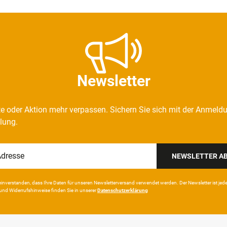
Newsletter
e oder Aktion mehr verpassen. Sichern Sie sich mit der Anmeld
llung.
NEWSLETTER A
in­ver­standen, dass Ihre Da­ten für unseren News­letter­versand ver­wen­det werden. Der News­letter ist jeder­z
und Wider­rufshin­weise finden Sie in unserer
Daten­schutz­erklärung