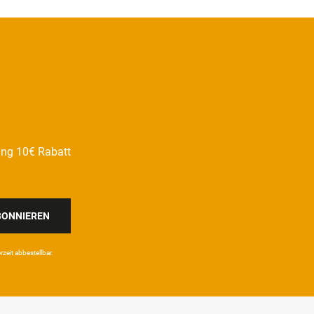
ung 10€ Rabatt
BONNIEREN
eit ab­bestel­lbar.