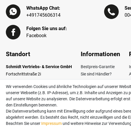
WhatsApp Chat:
Ser
+491745606314
00
Folgen Sie uns auf:
Facebook
Standort
Informationen
Schmidt Vertriebs- & Service GmbH
Bestpreis-Garantie
Fortschrittstraße 2i
Sie sind Händler?
02692 Obergurig OT Singwitz
Zahlungsarten
W
Wir verwenden Cookies und ähnliche Technologien auf unserer Websi
Germany
Lieferinformationen
unserer Webseite (z.B. IP-Adresse), um z.B. Inhalte und Anzeigen zu p
Über uns
V
auf unsere Website zu analysieren. Die Datenverarbeitung erfolgt erst d
Kontakt
den Einstellungen benennen.
Die Datenverarbeitung kann mit Einwilligung oder aufgrund eines bere
abgelehnt werden. Es besteht das Recht, nicht einzuwilligen und die 
Alle Preise in Euro und inkl. der gesetzlichen Mehrwertsteuer ggf. zzgl. Versan
Beachten Sie unser
Impressum
und weitere Hinweise zur Verwendung
©2026 Schmidt Vertriebs- & Service GmbH / powered by
createyourtemplate