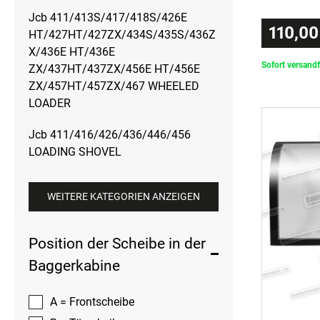
Jcb 411/413S/417/418S/426E
110,00
HT/427HT/427ZX/434S/435S/436Z
X/436E HT/436E
Sofort versandf
ZX/437HT/437ZX/456E HT/456E
ZX/457HT/457ZX/467 WHEELED
LOADER
Jcb 411/416/426/436/446/456
LOADING SHOVEL
WEITERE KATEGORIEN ANZEIGEN
Position der Scheibe in der
Baggerkabine
A = Frontscheibe