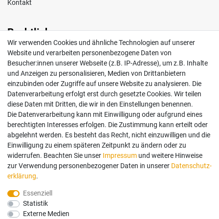
Kontakt
Rechtliches
Wir verwenden Cookies und ähnliche Technologien auf unserer
Impressum
Website und verarbeiten personenbezogene Daten von
AGB
Besucher:innen unserer Webseite (z.B. IP-Adresse), um z.B. Inhalte
Widerrufsrecht
und Anzeigen zu personalisieren, Medien von Drittanbietern
Datenschutz
einzubinden oder Zugriffe auf unsere Website zu analysieren. Die
Vertrag widerrufen
Datenverarbeitung erfolgt erst durch gesetzte Cookies. Wir teilen
diese Daten mit Dritten, die wir in den Einstellungen benennen.
Die Datenverarbeitung kann mit Einwilligung oder aufgrund eines
Mein Konto
berechtigten Interesses erfolgen. Die Zustimmung kann erteilt oder
abgelehnt werden. Es besteht das Recht, nicht einzuwilligen und die
Anmelden
Einwilligung zu einem späteren Zeitpunkt zu ändern oder zu
Registrieren
widerrufen. Beachten Sie unser
Impressum
und weitere Hinweise
zur Verwendung personenbezogener Daten in unserer
Daten­schutz­
erklärung
.
Bezahlung und Versand
Essenziell
Statistik
Wir bieten Ihnen viele Möglichkeiten einer sicheren Bezahlung.
Externe Medien