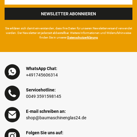
Honig
NEWSLETTER ABONNIEREN
Sie erklären sich damit ein­ver­standen, dass Ihre Da­ten für unseren News­letter­versand ver­wen­det
werden. Der News­letter ist jeder­zeit ab­bestel­lbar. Weitere Infor­mationen und Wider­rufshin­weise
finden Sie in unserer
Daten­schutz­erklärung
WhatsApp Chat:
+491745606314
Servicehotline:
0049 3591598145
E-mail schreiben an:
shop@baumaschinenglas24.de
Folgen Sie uns auf: