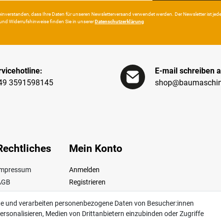
in­ver­standen, dass Ihre Da­ten für unseren News­letter­versand ver­wen­det werden. Der News­letter ist jeder­z
und Wider­rufshin­weise finden Sie in unserer
Daten­schutz­erklärung
vicehotline:
E-mail schreiben a
49 3591598145
shop@baumaschin
Rechtliches
Mein Konto
Impressum
Anmelden
AGB
Registrieren
iderrufsrecht
te und verarbeiten personenbezogene Daten von Besucher:innen
Datenschutz
ersonalisieren, Medien von Drittanbietern einzubinden oder Zugriffe
ertrag widerrufen