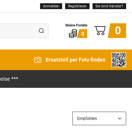
Anmelden
Registrieren
Sie sind Händler?
0
0
Ersatzteil per Foto finden
eise ***