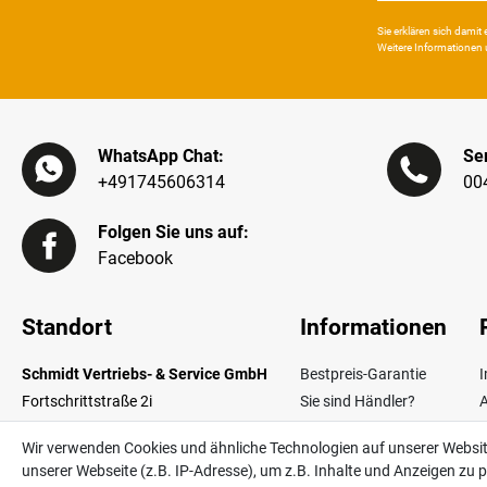
Sie erklären sich damit e
Weitere Infor­mationen 
WhatsApp Chat:
Ser
+491745606314
00
Folgen Sie uns auf:
Facebook
Standort
Informationen
Schmidt Vertriebs- & Service GmbH
Bestpreis-Garantie
Fortschrittstraße 2i
Sie sind Händler?
02692 Obergurig OT Singwitz
Zahlungsarten
W
Wir verwenden Cookies und ähnliche Technologien auf unserer Websi
Germany
Lieferinformationen
unserer Webseite (z.B. IP-Adresse), um z.B. Inhalte und Anzeigen zu p
Über uns
V