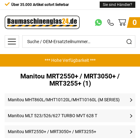
Über 35.000 Artikel sofort lieferbar
Sie sind Händler?
0
*** Hohe Verfügbarkeit ***
Manitou MRT2550+ / MRT3050+ /
MRT3255+ (1)
Manitou MHT860L/MHT10120L/MHT10160L (M SERIES)
Manitou MLT 523/526/627 TURBO MVT 628 T
Manitou MRT2550+ / MRT3050+ / MRT3255+