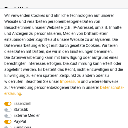
Rechtliches
Wir verwenden Cookies und ähnliche Technologien auf unserer
Impressum
Website und verarbeiten personenbezogene Daten von
AGB
Besucher:innen unserer Webseite (z.B. IP-Adresse), um z.B. Inhalte
Widerrufsrecht
und Anzeigen zu personalisieren, Medien von Drittanbietern
Datenschutz
einzubinden oder Zugriffe auf unsere Website zu analysieren. Die
Vertrag widerrufen
Datenverarbeitung erfolgt erst durch gesetzte Cookies. Wir teilen
diese Daten mit Dritten, die wir in den Einstellungen benennen.
Die Datenverarbeitung kann mit Einwilligung oder aufgrund eines
Mein Konto
berechtigten Interesses erfolgen. Die Zustimmung kann erteilt oder
abgelehnt werden. Es besteht das Recht, nicht einzuwilligen und die
Anmelden
Einwilligung zu einem späteren Zeitpunkt zu ändern oder zu
Registrieren
widerrufen. Beachten Sie unser
Impressum
und weitere Hinweise
zur Verwendung personenbezogener Daten in unserer
Daten­schutz­
erklärung
.
Bezahlung und Versand
Essenziell
Statistik
Wir bieten Ihnen viele Möglichkeiten einer sicheren Bezahlung.
Externe Medien
PayPal
Funktional