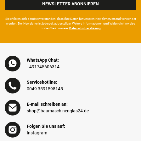
NEWSLETTER ABONNIEREN
Sie erklären sich damit ein­ver­standen, dass Ihre Da­ten für unseren News­letter­versand ver­wen­det
werden. Der News­letter ist jeder­zeit ab­bestel­lbar. Weitere Infor­mationen und Wider­rufshin­weise
finden Sie in unserer
Daten­schutz­erklärung
WhatsApp Chat:
+491745606314
Servicehotline:
0049 3591598145
E-mail schreiben an:
shop@baumaschinenglas24.de
Folgen Sie uns auf:
Instagram