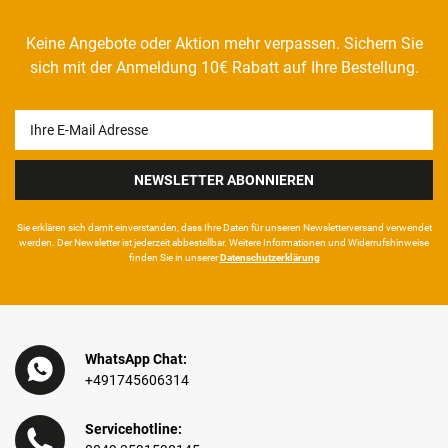
Keine Angebote oder Aktion mehr verpassen. Sichern Sie
sich mit der Anmeldung 10€ Rabatt auf Ihre Bestellung.
Newsletter
Honig
NEWSLETTER ABONNIEREN
Sie erklären sich damit ein­ver­standen, dass Ihre Da­ten für unseren News­letter­versand ver­wen­det
werden. Der News­letter ist jeder­zeit ab­bestel­lbar. Weitere Infor­mationen und Wider­rufshin­weise
finden Sie in unserer
Daten­schutz­erklärung
WhatsApp Chat:
+491745606314
Servicehotline: