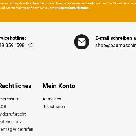
in­ver­standen, dass Ihre Da­ten für unseren News­letter­versand ver­wen­det werden. Der News­letter ist jeder­z
und Wider­rufshin­weise finden Sie in unserer
Daten­schutz­erklärung
vicehotline:
E-mail schreiben a
49 3591598145
shop@baumaschin
Rechtliches
Mein Konto
Impressum
Anmelden
AGB
Registrieren
iderrufsrecht
Datenschutz
ertrag widerrufen