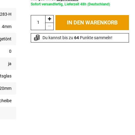
Sofort versandfertig, Lieferzeit 48h (Deutschland)
283-H
IN DEN WARENKORB
4mm
Du kannst bis zu 
64
 Punkte sammeln!
getönt
0
ja
tsglas
720mm
scheibe