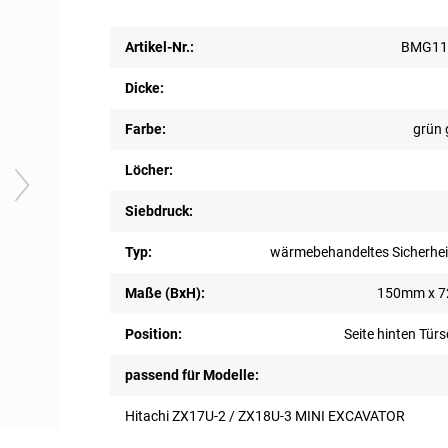
Artikel-Nr.:
BMG11
Dicke:
Farbe:
grün 
Löcher:
Siebdruck:
Typ:
wärmebehandeltes Sicherhei
Maße (BxH):
150mm x 
Position:
Seite hinten Tür
passend für Modelle:
Hitachi ZX17U-2 / ZX18U-3 MINI EXCAVATOR