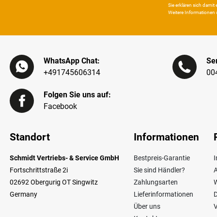
Sie erklären sich damit e
Weitere Infor­mationen 
WhatsApp Chat:
Ser
+491745606314
00
Folgen Sie uns auf:
Facebook
Standort
Informationen
Schmidt Vertriebs- & Service GmbH
Bestpreis-Garantie
Fortschrittstraße 2i
Sie sind Händler?
02692 Obergurig OT Singwitz
Zahlungsarten
W
Germany
Lieferinformationen
Über uns
V