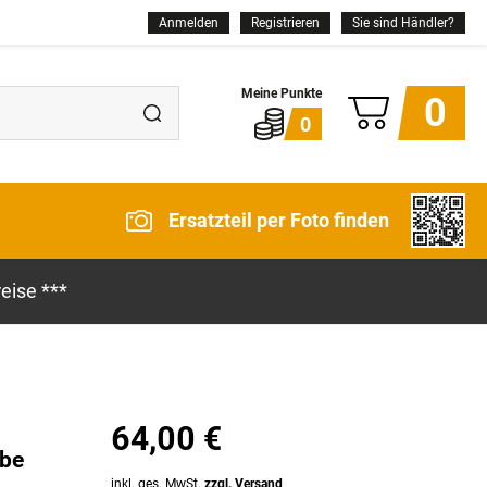
Anmelden
Registrieren
Sie sind Händler?
0
0
Ersatzteil per Foto finden
eise ***
64,00 €
ibe
inkl. ges. MwSt.
zzgl. Versand