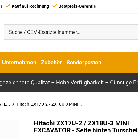
ar
Kauf auf Rechnung
Bestpreis-Garantie
Unternehmen
Zubehör
Sonderposten
gezeichnete Qualität – Hohe Verfügbarkeit – Günstige Pr
 E...
Hitachi ZX17U-2 / ZX18U-3 MINI...
Hitachi ZX17U-2 / ZX18U-3 MINI
EXCAVATOR - Seite hinten Türsche