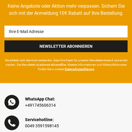
Keine Angebote oder Aktion mehr verpassen. Sichern Sie
sich mit der Anmeldung 10€ Rabatt auf Ihre Bestellung.
Newsletter
Honig
NEWSLETTER ABONNIEREN
Sie erklären sich damit ein­ver­standen, dass Ihre Da­ten für unseren News­letter­versand ver­wen­det
werden. Der News­letter ist jeder­zeit ab­bestel­lbar. Weitere Infor­mationen und Wider­rufshin­weise
finden Sie in unserer
Daten­schutz­erklärung
WhatsApp Chat:
+491745606314
Servicehotline:
0049 3591598145