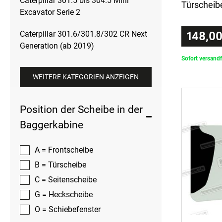
Caterpillar 301.5 bis 304.5 Mini
Türscheibe
Excavator Serie 2
Caterpillar 301.6/301.8/302 CR Next
148,00
Generation (ab 2019)
Sofort versandf
WEITERE KATEGORIEN ANZEIGEN
Position der Scheibe in der
Baggerkabine
A = Frontscheibe
B = Türscheibe
C = Seitenscheibe
G = Heckscheibe
O = Schiebefenster