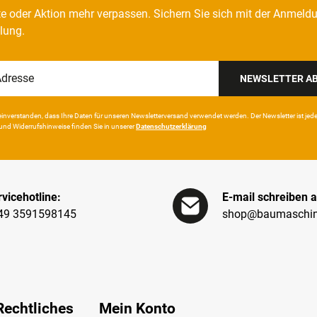
e oder Aktion mehr verpassen. Sichern Sie sich mit der Anmeld
llung.
NEWSLETTER A
in­ver­standen, dass Ihre Da­ten für unseren News­letter­versand ver­wen­det werden. Der News­letter ist jeder­z
und Wider­rufshin­weise finden Sie in unserer
Daten­schutz­erklärung
vicehotline:
E-mail schreiben a
49 3591598145
shop@baumaschin
Rechtliches
Mein Konto