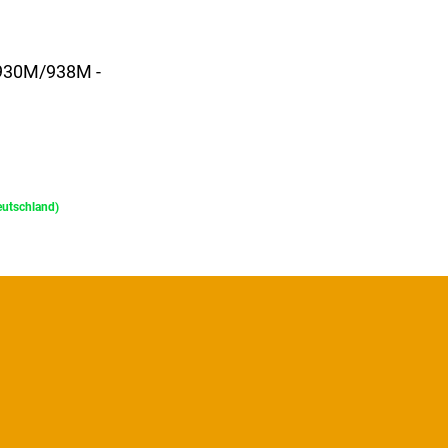
930M/938M -
Deutschland)