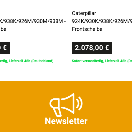
Caterpillar
K/938K/926M/930M/938M -
924K/930K/938K/926M/
ibe
Frontscheibe
 €
2.078,00 €
ertig, Lieferzeit 48h (Deutschland)
Sofort versandfertig, Lieferzeit 48h (
Newsletter