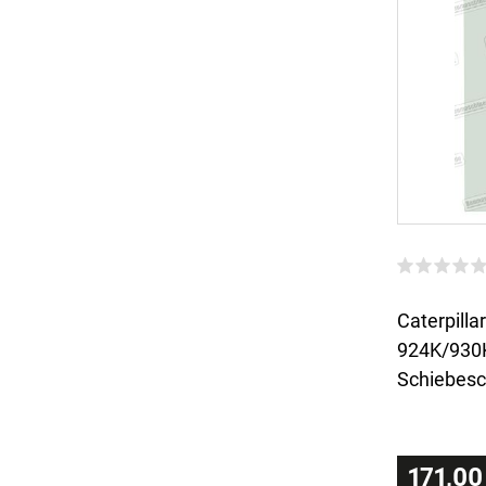
Caterpillar
924K/930
Schiebesc
171,00