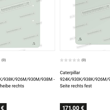
(0)
(0)
Caterpillar
K/938K/926M/930M/938M -
924K/930K/938K/926M/
heibe rechts
Seite rechts fest
 €
171,00 €