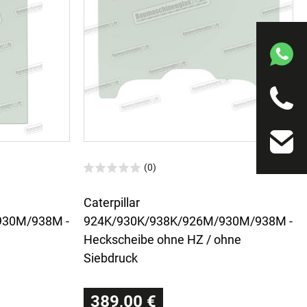
(0)
Caterpillar
930M/938M -
924K/930K/938K/926M/930M/938M -
Heckscheibe ohne HZ / ohne
Siebdruck
389,00 €