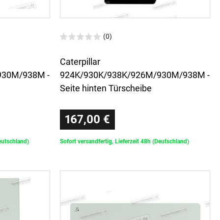
(0)
Caterpillar
930M/938M -
924K/930K/938K/926M/930M/938M -
Seite hinten Türscheibe
167,00 €
Deutschland)
Sofort versandfertig, Lieferzeit 48h (Deutschland)