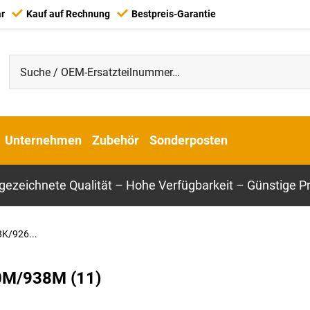
ar
Kauf auf Rechnung
Bestpreis-Garantie
Unternehmen
Zubehör
Sonderposten
gezeichnete Qualität – Hohe Verfügbarkeit – Günstige Pr
8K/926...
0M/938M (11)