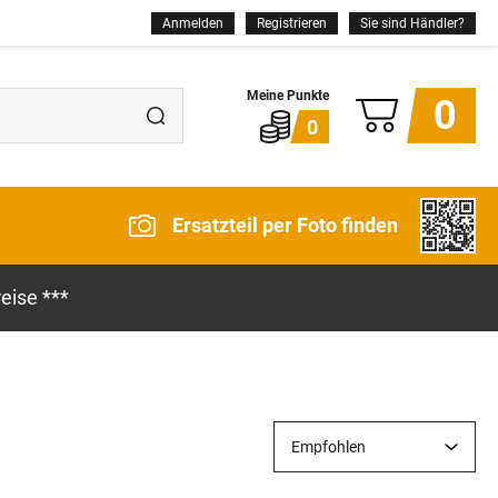
Anmelden
Registrieren
Sie sind Händler?
0
0
Ersatzteil per Foto finden
eise ***