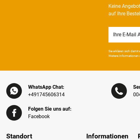
Keine Angebot
auf Ihre Beste
Newsletter
Honig
Sie erklären sich damit e
Weitere Infor­mationen 
WhatsApp Chat:
Ser
+491745606314
00
Folgen Sie uns auf:
Facebook
Standort
Informationen