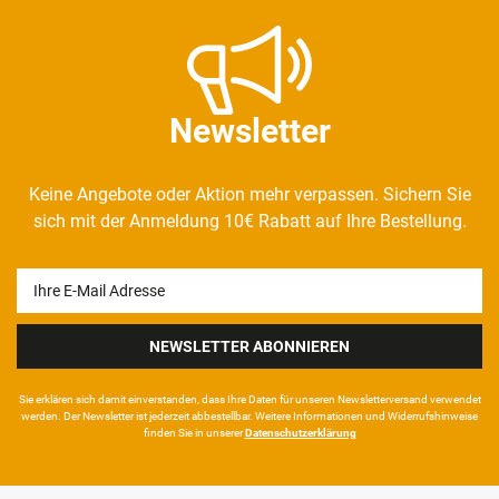
Newsletter
Keine Angebote oder Aktion mehr verpassen. Sichern Sie
sich mit der Anmeldung 10€ Rabatt auf Ihre Bestellung.
Newsletter
Honig
NEWSLETTER ABONNIEREN
Sie erklären sich damit ein­ver­standen, dass Ihre Da­ten für unseren News­letter­versand ver­wen­det
werden. Der News­letter ist jeder­zeit ab­bestel­lbar. Weitere Infor­mationen und Wider­rufshin­weise
finden Sie in unserer
Daten­schutz­erklärung