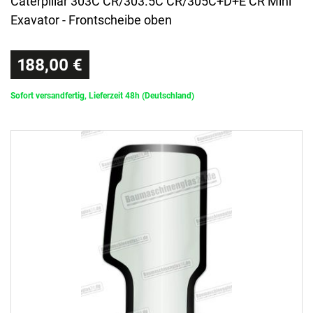
Caterpillar 303C CR/303.5C CR/305C+D+E CR Mini
Exavator - Frontscheibe oben
188,00 €
Sofort versandfertig, Lieferzeit 48h (Deutschland)