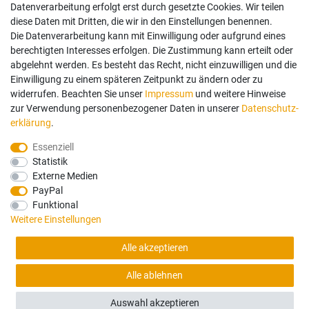
Vertrag widerrufen
Datenverarbeitung erfolgt erst durch gesetzte Cookies. Wir teilen
diese Daten mit Dritten, die wir in den Einstellungen benennen.
Die Datenverarbeitung kann mit Einwilligung oder aufgrund eines
Mein Konto
berechtigten Interesses erfolgen. Die Zustimmung kann erteilt oder
abgelehnt werden. Es besteht das Recht, nicht einzuwilligen und die
Anmelden
Einwilligung zu einem späteren Zeitpunkt zu ändern oder zu
Registrieren
widerrufen. Beachten Sie unser
Impressum
und weitere Hinweise
zur Verwendung personenbezogener Daten in unserer
Daten­schutz­
erklärung
.
Bezahlung und Versand
Essenziell
Statistik
Wir bieten Ihnen viele Möglichkeiten einer sicheren Bezahlung.
Externe Medien
PayPal
Funktional
Weitere Einstellungen
Alle Preise in Euro und inkl. der gesetzlichen Mehrwertsteuer ggf. zzgl.
Alle akzeptieren
Versandkosten. Lieferung innerhalb Deutschlands. Änderungen und Irrtümer
vorbehalten. Abbildungen ähnlich. Nur solange der Vorrat reicht.
Alle ablehnen
FILTER
©2026 Schmidt Vertriebs- & Service GmbH / powered by
createyourtemplate
Auswahl akzeptieren