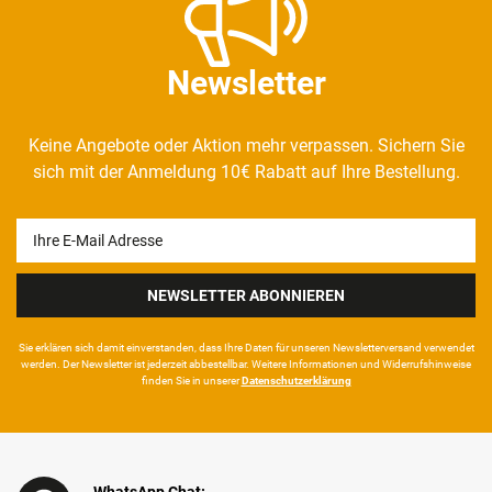
Newsletter
Keine Angebote oder Aktion mehr verpassen. Sichern Sie
sich mit der Anmeldung 10€ Rabatt auf Ihre Bestellung.
Newsletter
Honig
NEWSLETTER ABONNIEREN
Sie erklären sich damit ein­ver­standen, dass Ihre Da­ten für unseren News­letter­versand ver­wen­det
werden. Der News­letter ist jeder­zeit ab­bestel­lbar. Weitere Infor­mationen und Wider­rufshin­weise
finden Sie in unserer
Daten­schutz­erklärung